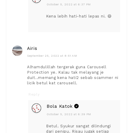
October 5, 2022 at 6:37 PM
Kena lebih hati-hati lepas ni. 😄
Airis
September 25, 2022 at 8:51 AM
Alhamdulillah tergerak guna Carousell
Protection ye. Kalau tak melayang je
duit..memang kena hati2 sebab scammer ni
licik betul kat carousell.
Reply
Bola Katok
October 5, 2022 at 6:39 PM
Betul. Syukur sangat dilindungi
dari penipu. Risau jugak setiap