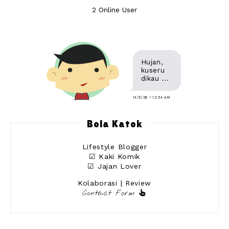
2 Online User
Hujan,
kuseru
dikau ...
14/5/26 • 12:54 AM
Bola Katok
Lifestyle Blogger
☑ Kaki Komik
☑ Jajan Lover
Kolaborasi | Review
Contact Form