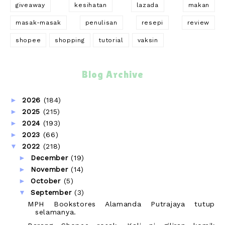
giveaway
kesihatan
lazada
makan
masak-masak
penulisan
resepi
review
shopee
shopping
tutorial
vaksin
Blog Archive
►
2026
(184)
►
2025
(215)
►
2024
(193)
►
2023
(66)
▼
2022
(218)
►
December
(19)
►
November
(14)
►
October
(5)
▼
September
(3)
MPH Bookstores Alamanda Putrajaya tutup
selamanya.