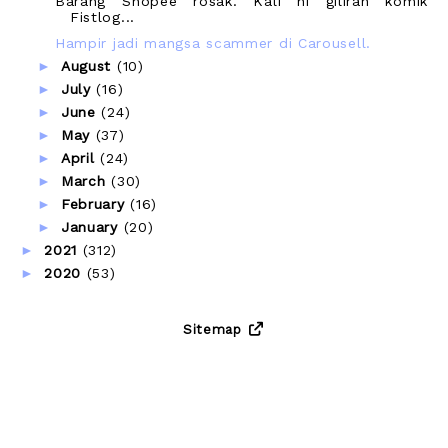
Barang Shopee rosak. Kali ni giliran komik
Fistlog...
Hampir jadi mangsa scammer di Carousell.
►
August
(10)
►
July
(16)
►
June
(24)
►
May
(37)
►
April
(24)
►
March
(30)
►
February
(16)
►
January
(20)
►
2021
(312)
►
2020
(53)
Sitemap