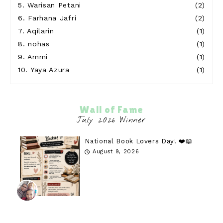
5.
Warisan Petani
(2)
6.
Farhana Jafri
(2)
7.
Aqilarin
(1)
8.
nohas
(1)
9.
Ammi
(1)
10.
Yaya Azura
(1)
Wall of Fame
National Book Lovers Day! ❤️📖
August 9, 2026