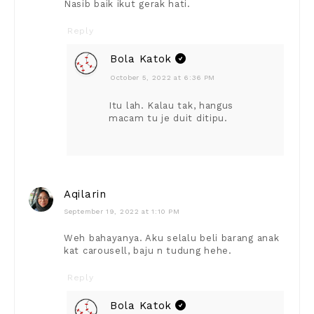
Nasib baik ikut gerak hati.
Reply
Bola Katok
October 5, 2022 at 6:36 PM
Itu lah. Kalau tak, hangus
macam tu je duit ditipu.
Aqilarin
September 19, 2022 at 1:10 PM
Weh bahayanya. Aku selalu beli barang anak
kat carousell, baju n tudung hehe.
Reply
Bola Katok