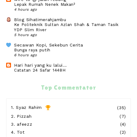
Lepak Rumah Nenek Makan²
4 hours ago
Blog Sihatimerahjambu
Ke Politeknik Sultan Azlan Shah & Taman Tasik
YDP Slim River
5 hours ago
Secawan Kopi, Sekebun Cerita
Bunga raya putih
6 hours ago
Hari hari yang ku lalui...
Catatan 24 Safar 1448H
21 hours ago
cikguzim
Top Commentator
Kos join event running 10km, Half dan Full
Marathon bukan kaleng2
21 hours ago
1.
Syaz Rahim
(35)
Show All
2.
Pizzah
(7)
3.
afeezz
(4)
4.
Tot
(2)