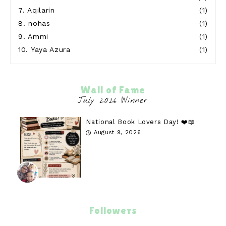
7.
Aqilarin
(1)
8.
nohas
(1)
9.
Ammi
(1)
10.
Yaya Azura
(1)
Wall of Fame
National Book Lovers Day! ❤️📖
August 9, 2026
Followers