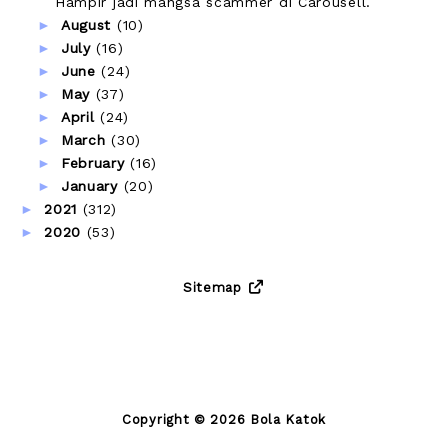
Hampir jadi mangsa scammer di Carousell.
►
August
(10)
►
July
(16)
►
June
(24)
►
May
(37)
►
April
(24)
►
March
(30)
►
February
(16)
►
January
(20)
►
2021
(312)
►
2020
(53)
Sitemap
Copyright ©
2026
Bola Katok