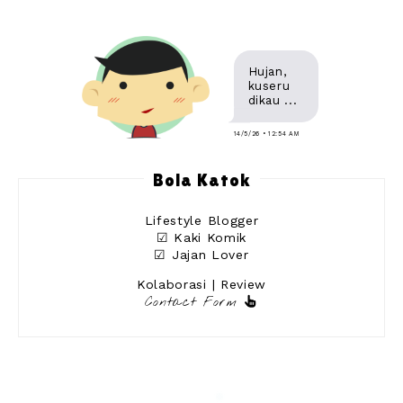
Hujan,
kuseru
dikau ...
14/5/26 • 12:54 AM
Bola Katok
Lifestyle Blogger
☑ Kaki Komik
☑ Jajan Lover
Kolaborasi | Review
Contact Form