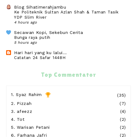
Blog Sihatimerahjambu
Ke Politeknik Sultan Azlan Shah & Taman Tasik
YDP Slim River
4 hours ago
Secawan Kopi, Sekebun Cerita
Bunga raya putih
5 hours ago
Hari hari yang ku lalui...
Catatan 24 Safar 1448H
21 hours ago
cikguzim
Top Commentator
Kos join event running 10km, Half dan Full
Marathon bukan kaleng2
21 hours ago
1.
Syaz Rahim
(35)
Show All
2.
Pizzah
(7)
3.
afeezz
(4)
4.
Tot
(2)
5.
Warisan Petani
(2)
6.
Farhana Jafri
(2)