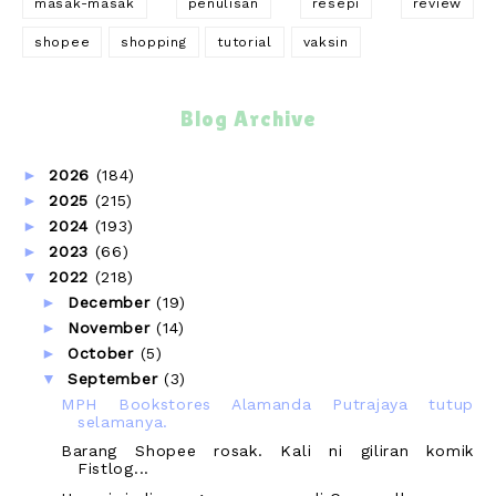
masak-masak
penulisan
resepi
review
shopee
shopping
tutorial
vaksin
Blog Archive
►
2026
(184)
►
2025
(215)
►
2024
(193)
►
2023
(66)
▼
2022
(218)
►
December
(19)
►
November
(14)
►
October
(5)
▼
September
(3)
MPH Bookstores Alamanda Putrajaya tutup
selamanya.
Barang Shopee rosak. Kali ni giliran komik
Fistlog...