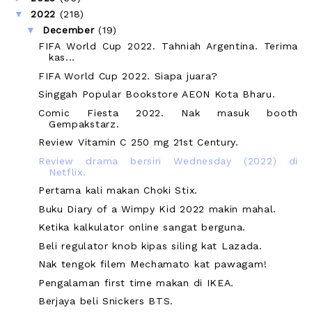
▼
2022
(218)
▼
December
(19)
FIFA World Cup 2022. Tahniah Argentina. Terima
kas...
FIFA World Cup 2022. Siapa juara?
Singgah Popular Bookstore AEON Kota Bharu.
Comic Fiesta 2022. Nak masuk booth
Gempakstarz.
Review Vitamin C 250 mg 21st Century.
Review drama bersiri Wednesday (2022) di
Netflix.
Pertama kali makan Choki Stix.
Buku Diary of a Wimpy Kid 2022 makin mahal.
Ketika kalkulator online sangat berguna.
Beli regulator knob kipas siling kat Lazada.
Nak tengok filem Mechamato kat pawagam!
Pengalaman first time makan di IKEA.
Berjaya beli Snickers BTS.