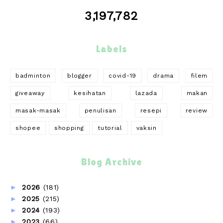
3,197,782
Labels
badminton
blogger
covid-19
drama
filem
giveaway
kesihatan
lazada
makan
masak-masak
penulisan
resepi
review
shopee
shopping
tutorial
vaksin
Blog Archive
►
2026
(181)
►
2025
(215)
►
2024
(193)
►
2023
(66)