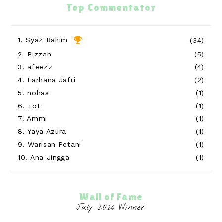
cikguzim
Top Commentator
Kuss semangat tiba2 blog ni kena delete
1 day ago
Show All
1.
Syaz Rahim
(34)
2.
Pizzah
(5)
3.
afeezz
(4)
4.
Farhana Jafri
(2)
5.
nohas
(1)
6.
Tot
(1)
7.
Ammi
(1)
8.
Yaya Azura
(1)
9.
Warisan Petani
(1)
10.
Ana Jingga
(1)
Wall of Fame