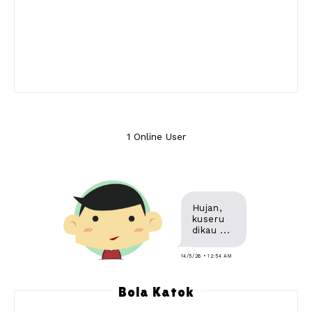
1 Online User
Hujan,
kuseru
dikau ...
14/5/26 • 12:54 AM
Bola Katok