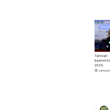
BADM
Tahniah
badminto
2025.
Januar