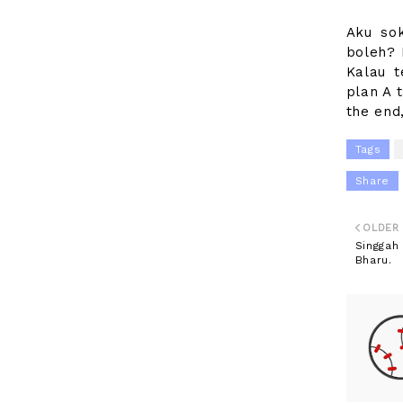
Aku so
boleh? 
Kalau t
plan A 
the end
Tags
Share
OLDER
Singgah
Bharu.