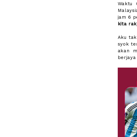
Waktu 
Malaysi
jam 6 p
kita ra
Aku tak
syok te
akan m
berjaya