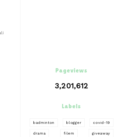
li
Pageviews
3,201,612
Labels
badminton
blogger
covid-19
drama
filem
giveaway