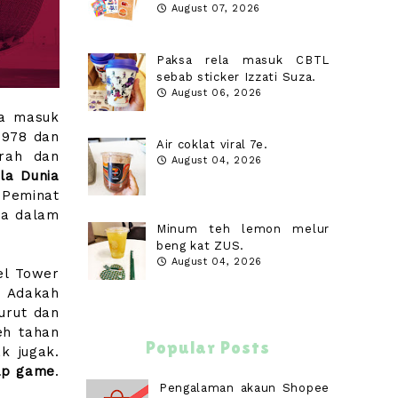
August 07, 2026
Paksa rela masuk CBTL
sebab sticker Izzati Suza.
August 06, 2026
ya masuk
(1978 dan
Air coklat viral 7e.
rah dan
August 04, 2026
la Dunia
 Peminat
dia dalam
Minum teh lemon melur
beng kat ZUS.
August 04, 2026
el Tower
. Adakah
urut dan
eh tahan
Popular Posts
k jugak.
iap game
.
Pengalaman akaun Shopee