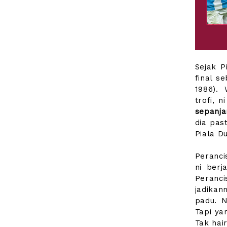
Sejak P
final s
1986).
trofi, 
sepanja
dia pas
Piala Du
Peranci
ni berj
Peranci
jadikan
padu. N
Tapi ya
Tak hair