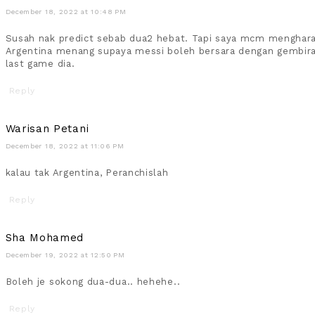
December 18, 2022 at 10:48 PM
Susah nak predict sebab dua2 hebat. Tapi saya mcm menghar
Argentina menang supaya messi boleh bersara dengan gembira
last game dia.
Reply
Warisan Petani
December 18, 2022 at 11:06 PM
kalau tak Argentina, Peranchislah
Reply
Sha Mohamed
December 19, 2022 at 12:50 PM
Boleh je sokong dua-dua.. hehehe..
Reply