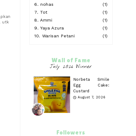
6.
nohas
(1)
7.
Tot
(1)
apkan
8.
Ammi
(1)
 utk
9.
Yaya Azura
(1)
10.
Warisan Petani
(1)
Wall of Fame
Norbeta Smile
Egg Cake:
Custard
August 7, 2026
Followers