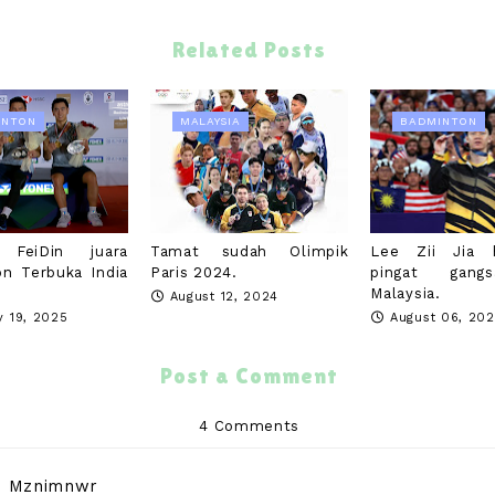
Related Posts
INTON
MALAYSIA
BADMINTON
 FeiDin juara
Tamat sudah Olimpik
Lee Zii Jia h
n Terbuka India
Paris 2024.
pingat gang
Malaysia.
August 12, 2024
y 19, 2025
August 06, 20
Post a Comment
4 Comments
Mznimnwr