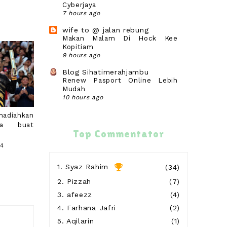
Cyberjaya
7 hours ago
wife to @ jalan rebung
Makan Malam Di Hock Kee
Kopitiam
9 hours ago
Blog Sihatimerahjambu
Renew Pasport Online Lebih
Mudah
10 hours ago
Anies♥You
adiahkan
Tiranë, Albania: Centrum Hotel
sa buat
16 hours ago
Top Commentator
24
Secawan Kopi, Sekebun Cerita
Ayam bakar homemade
17 hours ago
1.
Syaz Rahim
(34)
2.
Pizzah
(7)
Show All
3.
afeezz
(4)
4.
Farhana Jafri
(2)
5.
Aqilarin
(1)