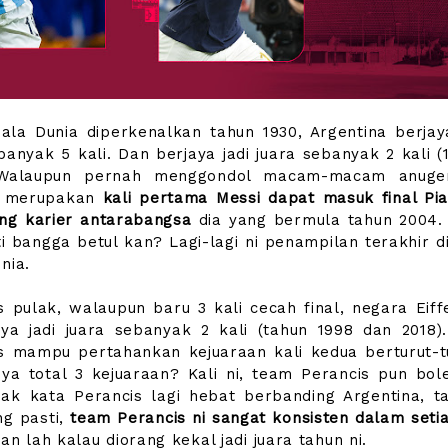
iala Dunia diperkenalkan tahun 1930, Argentina berja
ebanyak 5 kali. Dan berjaya jadi juara sebanyak 2 kali 
 Walaupun pernah menggondol macam-macam anuge
ni merupakan
kali pertama Messi dapat masuk final Pia
ng karier antarabangsa
dia yang bermula tahun 2004.
ti bangga betul kan? Lagi-lagi ni penampilan terakhir 
nia.
s pulak, walaupun baru 3 kali cecah final, negara Eiff
aya jadi juara sebanyak 2 kali (tahun 1998 dan 2018)
s mampu pertahankan kejuaraan kali kedua berturut-t
nya total 3 kejuaraan? Kali ni, team Perancis pun bol
ak kata Perancis lagi hebat berbanding Argentina, ta
ng pasti,
team Perancis ni sangat konsisten dalam set
an lah kalau diorang kekal jadi juara tahun ni.