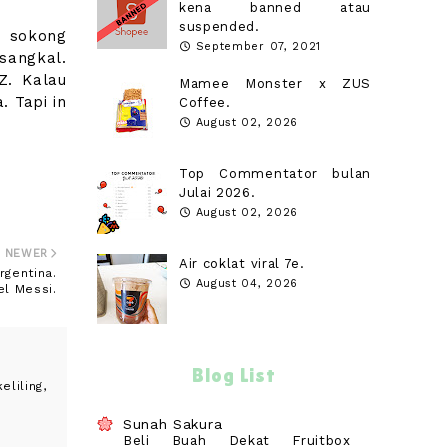
kena banned atau
suspended.
k sokong
September 07, 2021
sangkal.
Z. Kalau
Mamee Monster x ZUS
. Tapi in
Coffee.
August 02, 2026
Top Commentator bulan
Julai 2026.
August 02, 2026
NEWER
Air coklat viral 7e.
rgentina.
August 04, 2026
el Messi.
Blog List
liling,
Sunah Sakura
Beli Buah Dekat Fruitbox