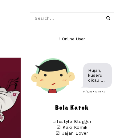
1 Online User
Hujan,
kuseru
dikau ...
14/5/26 • 12:54 AM
Bola Katok
Lifestyle Blogger
☑ Kaki Komik
☑ Jajan Lover