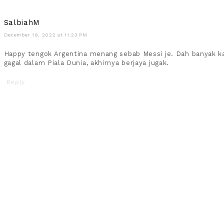
SalbiahM
December 19, 2022 at 11:23 PM
Happy tengok Argentina menang sebab Messi je. Dah banyak ka
gagal dalam Piala Dunia, akhirnya berjaya jugak.
Reply