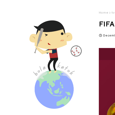
Home
tv
FIFA
Decemb