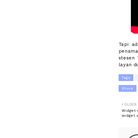
Tapi a
penamat
stesen 
layan d
Tags
Share
OLDER
Widget 
widget a