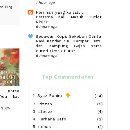
1 hour ago
liling,
Hari hari yang ku lalui...
Pertama Kali Masuk Outlet
Ninjaz
6 hours ago
Secawan Kopi, Sekebun Cerita
Nasi Kandar 786 Kampar, Batu
dan Kampung Gajah serta
Puteri Limau Purut
6 hours ago
Blog Sihatimerahjambu
Gagal Derma Darah
8 hours ago
Top Commentator
wife to @ jalan rebung
Nampaknya Wafi Sudah Beralih
a Korea
Kasih
1.
Syaz Rahim
(34)
 You kat
16 hours ago
2.
Pizzah
(5)
 2025
Show All
3.
afeezz
(4)
4.
Farhana Jafri
(2)
5.
nohas
(1)