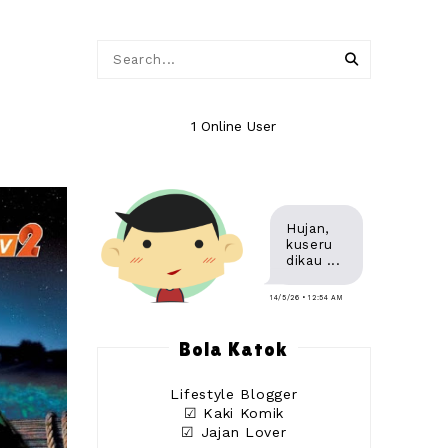
1 Online User
Hujan,
kuseru
dikau ...
14/5/26 • 12:54 AM
Bola Katok
Lifestyle Blogger
☑ Kaki Komik
☑ Jajan Lover