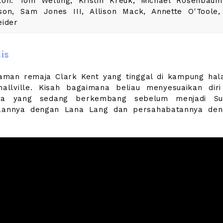
kon: Tom Welling, Kristin Kreuk, Michael Rosenbaum
son, Sam Jones III, Allison Mack, Annette O'Toole
eider
is
aman remaja Clark Kent yang tinggal di kampung ha
mallville. Kisah bagaimana beliau menyesuaikan dir
ya yang sedang berkembang sebelum menjadi Su
taannya dengan Lana Lang dan persahabatannya de