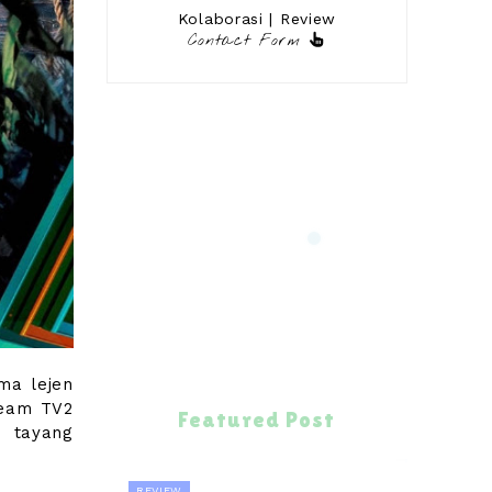
Kolaborasi | Review
Contact Form
ma lejen
team TV2
Featured Post
t tayang
REVIEW