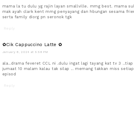
mama la tu dulu yg rajin layan smallville. mmg best. mama su
mak ayah clark kent mmg penyayang dan hbungan sesama frie
serta family diorg pn seronok tgk
Reply
✿Cik Cappuccino Latte ✿
January 8, 2024 at 5:58 PM
ala..drama feveret CCL ni .dulu ingat lagi tayang kat tv 3 ..tiap
jumaat 10 malam kalau tak silap .. memang takkan miss setiap
episod
Reply