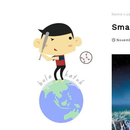
Home
u
Smal
Novemb