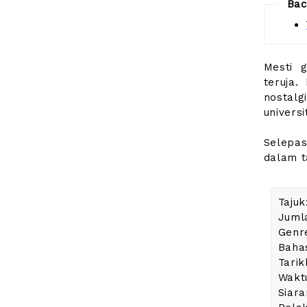
Bac
Mesti g
teruja.
nostal
universi
Selepas
dalam t
Tajuk
Jumla
Genr
Bahas
Tarik
Wakt
Siara