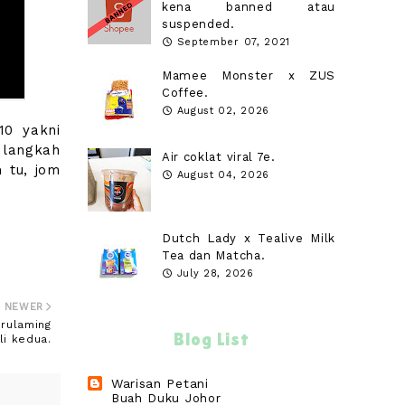
kena banned atau
suspended.
September 07, 2021
Mamee Monster x ZUS
Coffee.
August 02, 2026
10 yakni
 langkah
Air coklat viral 7e.
 tu, jom
August 04, 2026
Dutch Lady x Tealive Milk
Tea dan Matcha.
July 28, 2026
NEWER
irulaming
Blog List
li kedua.
Warisan Petani
Buah Duku Johor