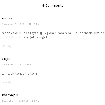
4 Comments
nohas
November 9, 2023 at 11:43 PM
rasanya dulu ada layan jg..yg dia simpan baju superman dlm be
sekolah dia...x ingat, x ingat..
Reply
Cuya
November 10, 2023 at 11:11 PM
lama tk tengok cite ni
Reply
mamapp
December 4, 2023 at 4:39 PM