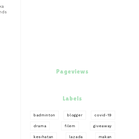
ka
nds
Pageviews
Labels
badminton
blogger
covid-19
drama
filem
giveaway
kesihatan
lazada
makan