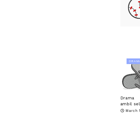
DRAM
Drama t
ambil sel
March 