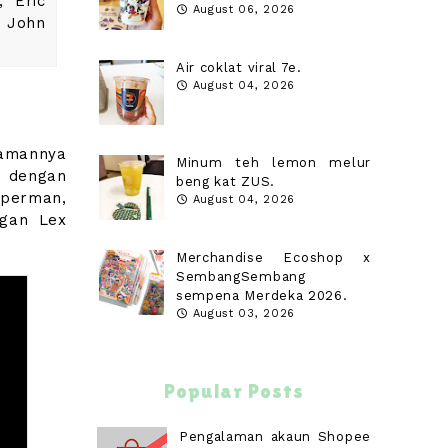
, Eric
August 06, 2026
, John
Air coklat viral 7e.
August 04, 2026
lamannya
Minum teh lemon melur
i dengan
beng kat ZUS.
perman,
August 04, 2026
ngan Lex
Merchandise Ecoshop x
SembangSembang
sempena Merdeka 2026.
August 03, 2026
Popular Posts
Pengalaman akaun Shopee