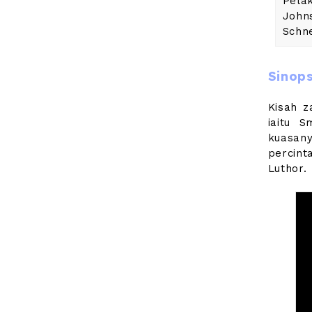
Pela
John
Schn
Sinops
Kisah z
iaitu S
kuasan
percin
Luthor.