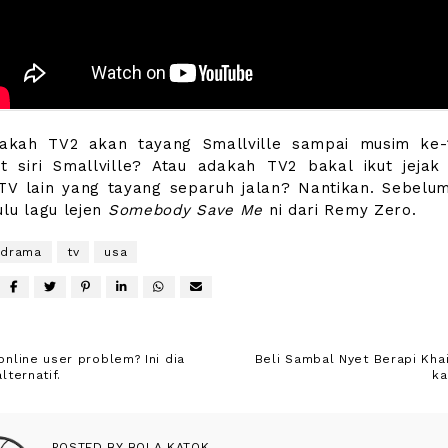
dakah TV2 akan tayang Smallville sampai musim ke-
 siri Smallville? Atau adakah TV2 bakal ikut jejak
TV lain yang tayang separuh jalan? Nantikan. Sebelum
ulu lagu lejen
Somebody Save Me
ni dari Remy Zero.
drama
tv
usa
online user problem? Ini dia
Beli Sambal Nyet Berapi Kha
lternatif.
ka
POSTED BY
BOLA KATOK