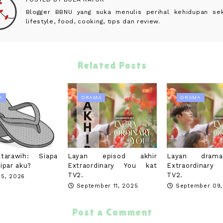
Blogger BBNU yang suka menulis perihal kehidupan seke
lifestyle, food, cooking, tips dan review.
Related Posts
A
DRAMA
DRAMA
arawih: Siapa
Layan episod akhir
Layan dram
ipar aku?
Extraordinary You kat
Extraordinary
TV2.
TV2.
15, 2026
September 11, 2025
September 09,
Post a Comment