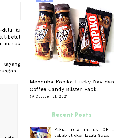
-dulu tu
ul-betul
ku masuk
n tayang
bungan.
Mencuba Kopiko Lucky Day dan
Coffee Candy Blister Pack.
October 21, 2021
Recent Posts
Paksa rela masuk CBTL
sebab sticker Izzati Suza.