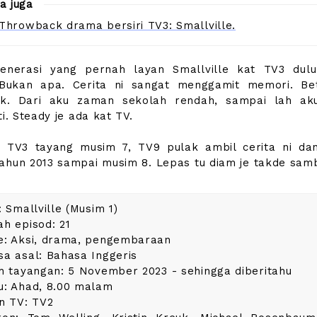
a juga
Throwback drama bersiri TV3: Smallville.
enerasi yang pernah layan Smallville kat TV3 dulu
 Bukan apa. Cerita ni sangat menggamit memori. Bet
gik. Dari aku zaman sekolah rendah, sampai lah a
ti. Steady je ada kat TV.
 TV3 tayang musim 7, TV9 pulak ambil cerita ni da
ahun 2013 sampai musim 8. Lepas tu diam je takde sam
: Smallville (Musim 1)
h episod: 21
e: Aksi, drama, pengembaraan
a asal: Bahasa Inggeris
h tayangan: 5 November 2023 - sehingga diberitahu
u: Ahad, 8.00 malam
n TV: TV2