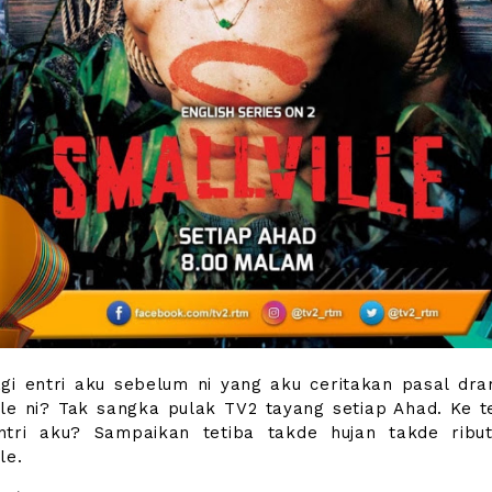
agi entri aku sebelum ni yang aku ceritakan pasal dra
lle ni? Tak sangka pulak TV2 tayang setiap Ahad. Ke 
ntri aku? Sampaikan tetiba takde hujan takde ribu
le.