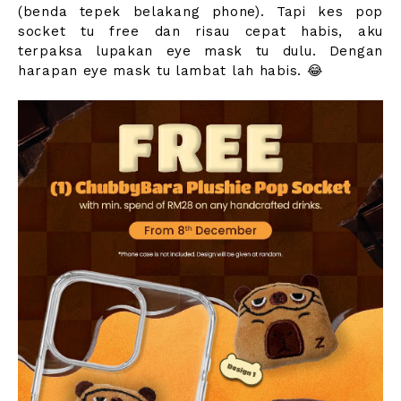
(benda tepek belakang phone). Tapi kes pop
socket tu free dan risau cepat habis, aku
terpaksa lupakan eye mask tu dulu. Dengan
harapan eye mask tu lambat lah habis. 😂