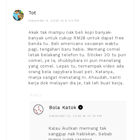
Tot
December 9, 2025 at 6:44 PM
Akak tak mampu nak beli kopi banyak-
banyak untuk cukup RM28 untuk dapat free
benda tu. Beli americano secawan waktu
pagi, tengahari baru habis. Memang comel
letak belakang telefon tu. Sticker 3D tu pun
comel, ye la, chubbybara ni pun menatang
yang comel. Lepas tu, ternampak video ada
orang bela capybara buat pet. Katanya,
manja sangat menatang ni. Ahsudah, nanti
kerja dok melayan dia je, tak leh buat kerja.
Reply
Bola Katok
December 10, 2025 at 10:19 PM
Kalau ikutkan memang tak
sanggup nak habiskan. Sebab
manis jugak rasanya.