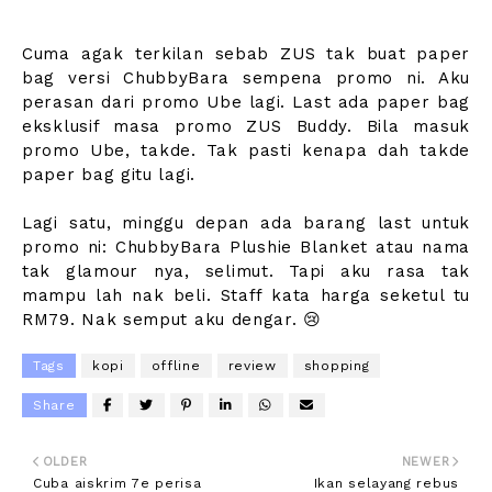
Cuma agak terkilan sebab ZUS tak buat paper
bag versi ChubbyBara sempena promo ni. Aku
perasan dari promo Ube lagi. Last ada paper bag
eksklusif masa promo ZUS Buddy. Bila masuk
promo Ube, takde. Tak pasti kenapa dah takde
paper bag gitu lagi.
Lagi satu, minggu depan ada barang last untuk
promo ni: ChubbyBara Plushie Blanket atau nama
tak glamour nya, selimut. Tapi aku rasa tak
mampu lah nak beli. Staff kata harga seketul tu
RM79. Nak semput aku dengar. 😢
Tags
kopi
offline
review
shopping
Share
OLDER
NEWER
Cuba aiskrim 7e perisa
Ikan selayang rebus