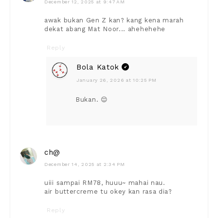
December 12, 2025 at 9:47 AM
awak bukan Gen Z kan? kang kena marah
dekat abang Mat Noor... ahehehehe
Reply
Bola Katok
January 26, 2026 at 10:25 PM
Bukan. 😌
ch@
December 14, 2025 at 2:34 PM
uiii sampai RM78, huuu~ mahai nau.
air buttercreme tu okey kan rasa dia?
Reply