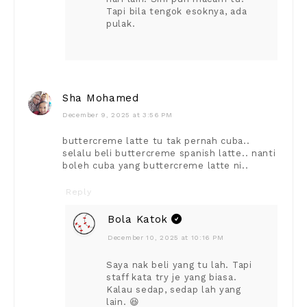
Tapi bila tengok esoknya, ada
pulak.
Sha Mohamed
December 9, 2025 at 3:56 PM
buttercreme latte tu tak pernah cuba..
selalu beli buttercreme spanish latte.. nanti
boleh cuba yang buttercreme latte ni..
Reply
Bola Katok
December 10, 2025 at 10:16 PM
Saya nak beli yang tu lah. Tapi
staff kata try je yang biasa.
Kalau sedap, sedap lah yang
lain. 😆