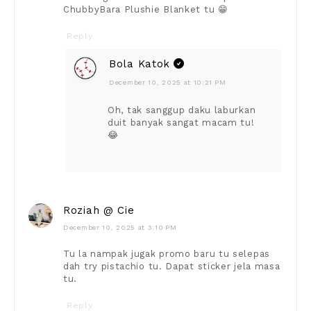
ChubbyBara Plushie Blanket tu 😁
Reply
Bola Katok
December 10, 2025 at 10:21 PM
Oh, tak sanggup daku laburkan
duit banyak sangat macam tu!
😂
Roziah @ Cie
December 10, 2025 at 3:10 PM
Tu la nampak jugak promo baru tu selepas
dah try pistachio tu. Dapat sticker jela masa
tu.
Reply