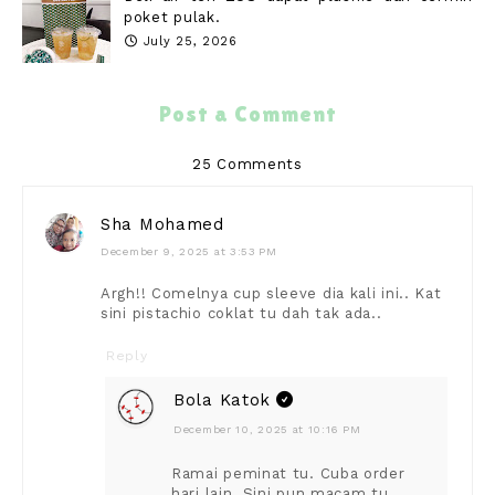
poket pulak.
July 25, 2026
Post a Comment
25 Comments
Sha Mohamed
December 9, 2025 at 3:53 PM
Argh!! Comelnya cup sleeve dia kali ini.. Kat
sini pistachio coklat tu dah tak ada..
Reply
Bola Katok
December 10, 2025 at 10:16 PM
Ramai peminat tu. Cuba order
hari lain. Sini pun macam tu.