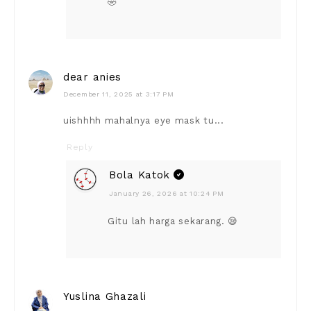
🤣
dear anies
December 11, 2025 at 3:17 PM
uishhhh mahalnya eye mask tu...
Reply
Bola Katok
January 26, 2026 at 10:24 PM
Gitu lah harga sekarang. 😪
Yuslina Ghazali