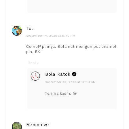
Tot
September 14, 2025 at 5:40 PM
Comel² pinnya. Selamat mengumpul enamel
pin, BK.
Reply
Bola Katok
September 25, 2025 at 12:44 AM
Terima kasih. 😃
Mznimnwr