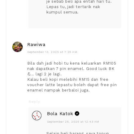
je sebab beli apa entah hari tu.
Lepas tu, jadi tertarik nak
kumpul semua.
Rawiwa
September 13, 2025 at 7:25 AM
Bila dah jadi hobi tu kena keluarkan RM105
nak dapatkan 7 pin enamel. Good luck BK
💪.. lagi 2 je lagi.
Kalau beli kopi melebihi RM15 dan free
voucher latte lepastu boleh dapat free pin
enamel nampak berbaloi juga.
Reply
Bola Katok
September 25, 2025 at 12:43 AM
Selain beli barang, saya topup