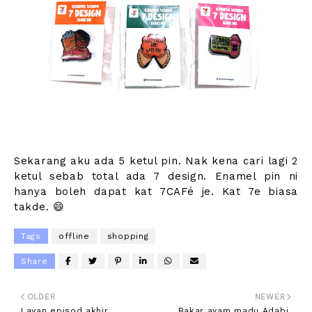
Sekarang aku ada 5 ketul pin. Nak kena cari lagi 2
ketul sebab total ada 7 design. Enamel pin ni
hanya boleh dapat kat 7CAFé je. Kat 7e biasa
takde. 😄
Tags
offline
shopping
Share
OLDER
NEWER
Layan episod akhir
Bakar ayam madu Adabi.