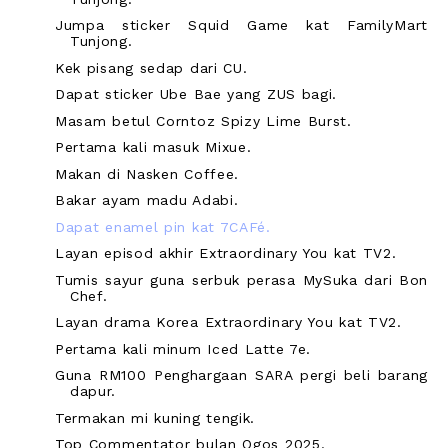
Jumpa sticker Squid Game kat FamilyMart
Tunjong.
Kek pisang sedap dari CU.
Dapat sticker Ube Bae yang ZUS bagi.
Masam betul Corntoz Spizy Lime Burst.
Pertama kali masuk Mixue.
Makan di Nasken Coffee.
Bakar ayam madu Adabi.
Dapat enamel pin kat 7CAFé.
Layan episod akhir Extraordinary You kat TV2.
Tumis sayur guna serbuk perasa MySuka dari Bon
Chef.
Layan drama Korea Extraordinary You kat TV2.
Pertama kali minum Iced Latte 7e.
Guna RM100 Penghargaan SARA pergi beli barang
dapur.
Termakan mi kuning tengik.
Top Commentator bulan Ogos 2025.