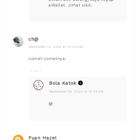
eWallet. Jimat sikit.
ch@
September 13, 2025 at 10:09 AM
comel-comelnya.
Reply
Bola Katok
September 25, 2025 at 12:43 AM
😅
Puan Hazel