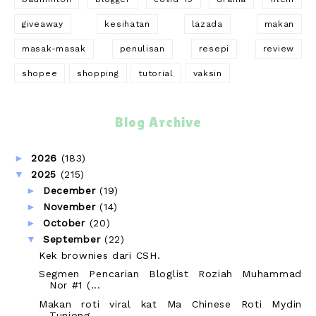
giveaway
kesihatan
lazada
makan
masak-masak
penulisan
resepi
review
shopee
shopping
tutorial
vaksin
Blog Archive
►
2026
(183)
▼
2025
(215)
►
December
(19)
►
November
(14)
►
October
(20)
▼
September
(22)
Kek brownies dari CSH.
Segmen Pencarian Bloglist Roziah Muhammad
Nor #1 (...
Makan roti viral kat Ma Chinese Roti Mydin
Tunjong.