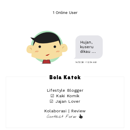
1 Online User
Hujan,
kuseru
dikau ...
14/5/26 • 12:54 AM
Bola Katok
Lifestyle Blogger
☑ Kaki Komik
☑ Jajan Lover
Kolaborasi | Review
Contact Form