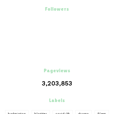
Followers
Pageviews
3,203,853
Labels
badminton
blogger
covid-19
drama
filem