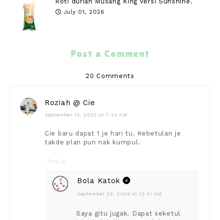
Roti durian Musang King versi Sunshine.
July 01, 2026
Post a Comment
20 Comments
Roziah @ Cie
September 13, 2025 at 7:24 AM
Cie baru dapat 1 je hari tu. Kebetulan je
takde plan pun nak kumpul.
Reply
Bola Katok
September 25, 2025 at 12:41 AM
Saya gitu jugak. Dapat seketul