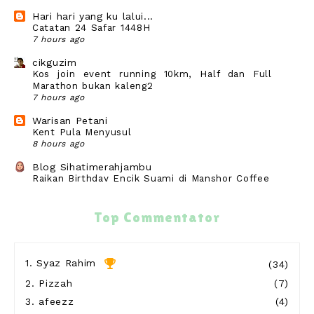
Hari hari yang ku lalui...
Catatan 24 Safar 1448H
7 hours ago
cikguzim
Kos join event running 10km, Half dan Full
Marathon bukan kaleng2
7 hours ago
Warisan Petani
Kent Pula Menyusul
8 hours ago
Blog Sihatimerahjambu
Raikan Birthday Encik Suami di Manshor Coffee
14 hours ago
Secawan Kopi, Sekebun Cerita
Top Commentator
Ulang masak ayam bakar
14 hours ago
Show All
1.
Syaz Rahim
(34)
2.
Pizzah
(7)
3.
afeezz
(4)