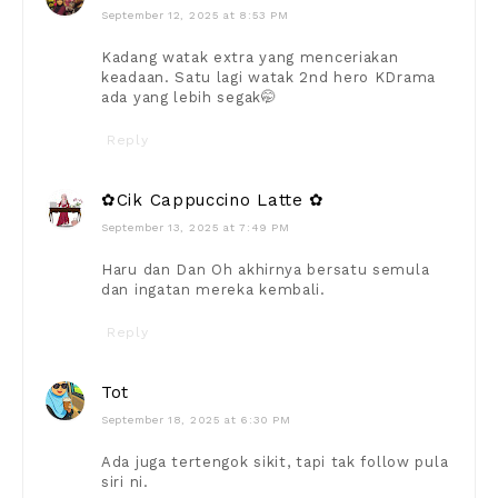
September 12, 2025 at 8:53 PM
Kadang watak extra yang menceriakan
keadaan. Satu lagi watak 2nd hero KDrama
ada yang lebih segak🤭
Reply
✿Cik Cappuccino Latte ✿
September 13, 2025 at 7:49 PM
Haru dan Dan Oh akhirnya bersatu semula
dan ingatan mereka kembali.
Reply
Tot
September 18, 2025 at 6:30 PM
Ada juga tertengok sikit, tapi tak follow pula
siri ni.