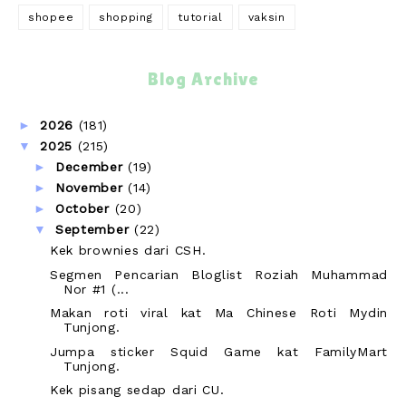
shopee
shopping
tutorial
vaksin
Blog Archive
►
2026
(181)
▼
2025
(215)
►
December
(19)
►
November
(14)
►
October
(20)
▼
September
(22)
Kek brownies dari CSH.
Segmen Pencarian Bloglist Roziah Muhammad
Nor #1 (...
Makan roti viral kat Ma Chinese Roti Mydin
Tunjong.
Jumpa sticker Squid Game kat FamilyMart
Tunjong.
Kek pisang sedap dari CU.