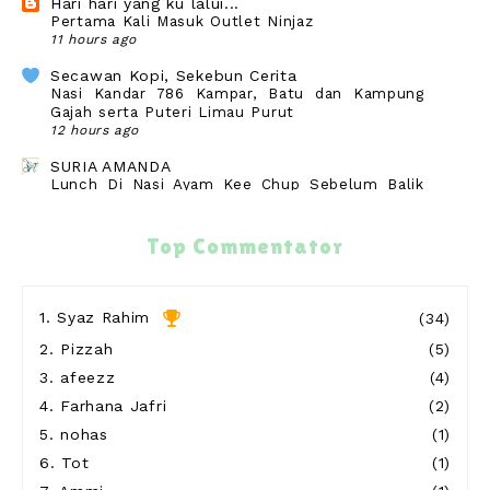
Hari hari yang ku lalui...
Pertama Kali Masuk Outlet Ninjaz
11 hours ago
Secawan Kopi, Sekebun Cerita
Nasi Kandar 786 Kampar, Batu dan Kampung
Gajah serta Puteri Limau Purut
12 hours ago
SURIA AMANDA
Lunch Di Nasi Ayam Kee Chup Sebelum Balik
Seremban
13 hours ago
Top Commentator
Blog Sihatimerahjambu
Gagal Derma Darah
13 hours ago
1.
Syaz Rahim
(34)
Show All
2.
Pizzah
(5)
3.
afeezz
(4)
4.
Farhana Jafri
(2)
5.
nohas
(1)
6.
Tot
(1)