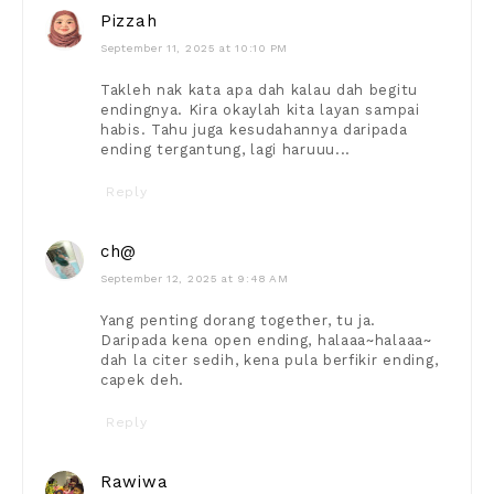
Pizzah
September 11, 2025 at 10:10 PM
Takleh nak kata apa dah kalau dah begitu
endingnya. Kira okaylah kita layan sampai
habis. Tahu juga kesudahannya daripada
ending tergantung, lagi haruuu...
Reply
ch@
September 12, 2025 at 9:48 AM
Yang penting dorang together, tu ja.
Daripada kena open ending, halaaa~halaaa~
dah la citer sedih, kena pula berfikir ending,
capek deh.
Reply
Rawiwa