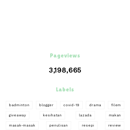
Pageviews
3,198,665
Labels
badminton
blogger
covid-19
drama
filem
giveaway
kesihatan
lazada
makan
masak-masak
penulisan
resepi
review