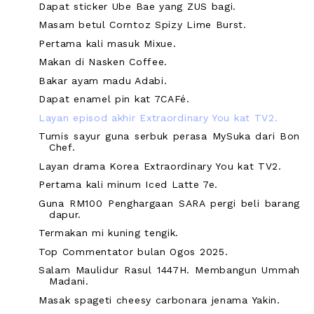
Dapat sticker Ube Bae yang ZUS bagi.
Masam betul Corntoz Spizy Lime Burst.
Pertama kali masuk Mixue.
Makan di Nasken Coffee.
Bakar ayam madu Adabi.
Dapat enamel pin kat 7CAFé.
Layan episod akhir Extraordinary You kat TV2.
Tumis sayur guna serbuk perasa MySuka dari Bon
Chef.
Layan drama Korea Extraordinary You kat TV2.
Pertama kali minum Iced Latte 7e.
Guna RM100 Penghargaan SARA pergi beli barang
dapur.
Termakan mi kuning tengik.
Top Commentator bulan Ogos 2025.
Salam Maulidur Rasul 1447H. Membangun Ummah
Madani.
Masak spageti cheesy carbonara jenama Yakin.