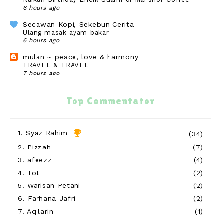
6 hours ago
Secawan Kopi, Sekebun Cerita
Ulang masak ayam bakar
6 hours ago
mulan ~ peace, love & harmony
TRAVEL & TRAVEL
7 hours ago
SURIA AMANDA
Group Marhaban Di Office
Top Commentator
7 hours ago
Show All
1.
Syaz Rahim
(34)
2.
Pizzah
(7)
3.
afeezz
(4)
4.
Tot
(2)
5.
Warisan Petani
(2)
6.
Farhana Jafri
(2)
7.
Aqilarin
(1)