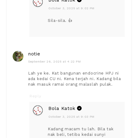
Bola Katok
October 3, 2025 at 9:02 PM
Sila-sila. 👍
notie
September 26, 2025 at 4:22 PM
Lah ye ke. Kat bangunan endocrine HPJ ni
ada kedai CU ni. Kena terjah ni. Kadang bila
nak masuk ramai orang malaslah pulak.
Reply
Bola Katok
October 3, 2025 at 9:03 PM
Kadang macam tu lah. Bila tak
nak beli, tetiba kedai sunyi