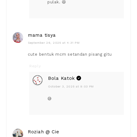
pulak. 😆
mama tisya
September 26, 2025 at 4:31 PM
cute bentuk mcm setandan pisang gitu
Reply
Bola Katok
October 3, 2025 at 9:03 PM
😅
Roziah @ Cie