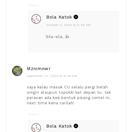
Reply
Bola Katok
October 3, 2025 at 9:06 PM
Sila-sila. 👍
Mznimnwr
September 27, 2025 at 8:56 PM
saya kalau masuk CU selalu pergi belah
onigiri ataupun topokki kat depan tu. tak
perasan ada kek bentuk pisang comel ni.
next time kena carilah!
Reply
Bola Katok