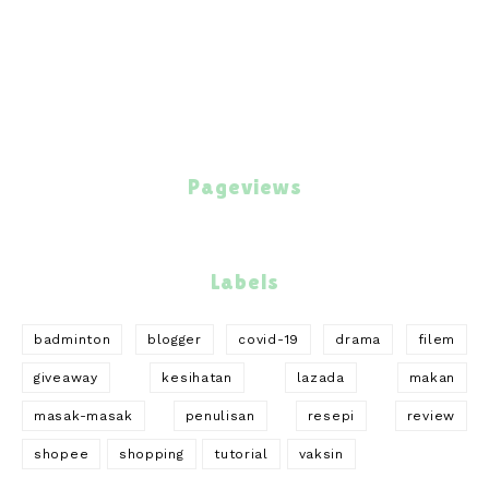
Pageviews
Labels
badminton
blogger
covid-19
drama
filem
giveaway
kesihatan
lazada
makan
masak-masak
penulisan
resepi
review
shopee
shopping
tutorial
vaksin