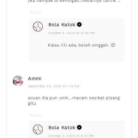
jika nampak di keningau..hebatnya cantik ..
Reply
Bola Katok
October 3, 2025 at 9:09 PM
Kalau CU ada, boleh singgah. 😊
Ammi
September 29, 2025 at 1:19 PM
acuan dia pun unik...macam sesikat pisang
gitu
Reply
Bola Katok
October 3, 2025 at 9:10 PM