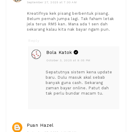
September 27, 2025 at 7:30 AM
Kreatifnya kek pisang berbentuk pisang.
Belum pernah jumpa lagi. Tak faham letak
jela terus RM5 kan. Mana ada 1 sen dah
sekarang kalau kita nak bayar ngam pun.
Reply
Bola Katok
October 3, 2025 at 9:05 PM
Sepatutnya sistem kena update
baru. Dulu masuk akal sebab
banyak guna cash. Sekarang
zaman bayar online. Patut dah
tak perlu bundar macam tu.
Puan Hazel