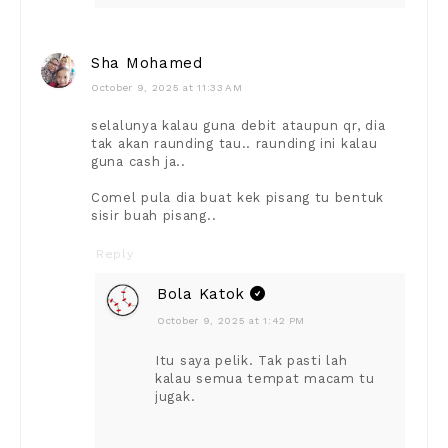
Sha Mohamed
October 9, 2025 at 11:33 AM
selalunya kalau guna debit ataupun qr, dia
tak akan raunding tau.. raunding ini kalau
guna cash ja..
Comel pula dia buat kek pisang tu bentuk
sisir buah pisang..
Reply
Bola Katok
October 9, 2025 at 1:42 PM
Itu saya pelik. Tak pasti lah
kalau semua tempat macam tu
jugak.