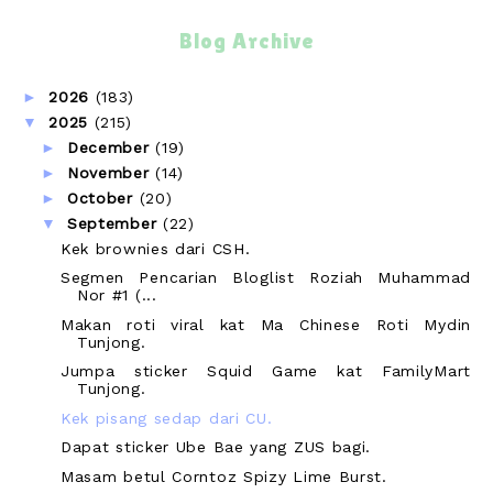
Blog Archive
►
2026
(183)
▼
2025
(215)
►
December
(19)
►
November
(14)
►
October
(20)
▼
September
(22)
Kek brownies dari CSH.
Segmen Pencarian Bloglist Roziah Muhammad
Nor #1 (...
Makan roti viral kat Ma Chinese Roti Mydin
Tunjong.
Jumpa sticker Squid Game kat FamilyMart
Tunjong.
Kek pisang sedap dari CU.
Dapat sticker Ube Bae yang ZUS bagi.
Masam betul Corntoz Spizy Lime Burst.