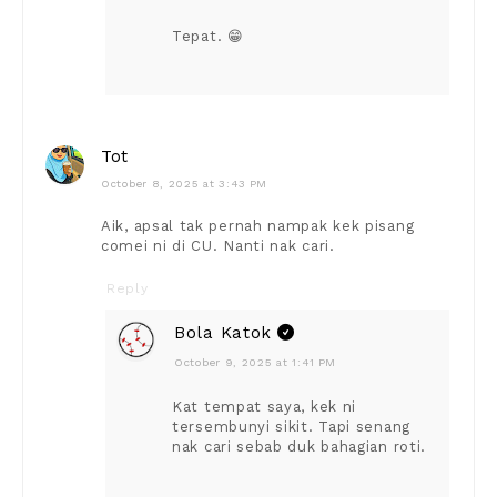
Tepat. 😁
Tot
October 8, 2025 at 3:43 PM
Aik, apsal tak pernah nampak kek pisang
comei ni di CU. Nanti nak cari.
Reply
Bola Katok
October 9, 2025 at 1:41 PM
Kat tempat saya, kek ni
tersembunyi sikit. Tapi senang
nak cari sebab duk bahagian roti.