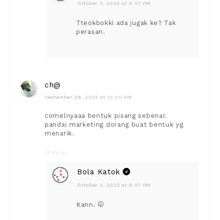
October 3, 2025 at 9:07 PM
Tteokbokki ada jugak ke? Tak
perasan.
ch@
September 28, 2025 at 10:00 AM
comelnyaaa bentuk pisang sebenar.
pandai marketing dorang buat bentuk yg
menarik.
Reply
Bola Katok
October 3, 2025 at 9:07 PM
Kann. 🤭