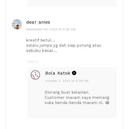
dear anies
September 28, 2025 at 2:26 PM
kreatif betul...
selalu jumpa yg dah siap potong atau
sebuku besar...
Reply
Bola Katok
October 3, 2025 at 9:08 PM
Diorang buat kelainan.
Customer macam saya memang
suka benda-benda macam ni. 😂