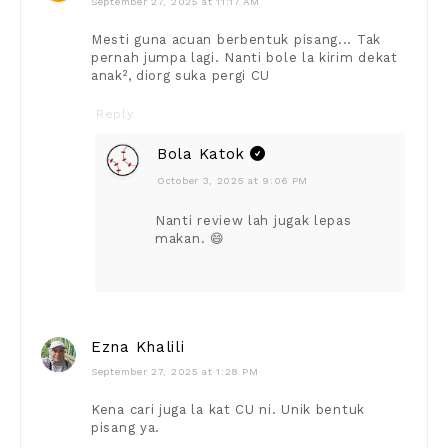
September 27, 2025 at 11:17 AM
Mesti guna acuan berbentuk pisang... Tak
pernah jumpa lagi. Nanti bole la kirim dekat
anak², diorg suka pergi CU
Reply
Bola Katok
October 3, 2025 at 9:06 PM
Nanti review lah jugak lepas
makan. 😄
Ezna Khalili
September 27, 2025 at 1:28 PM
Kena cari juga la kat CU ni. Unik bentuk
pisang ya.