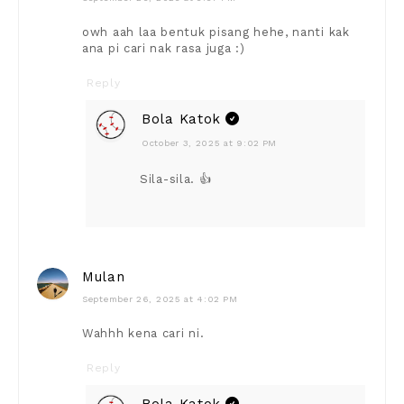
owh aah laa bentuk pisang hehe, nanti kak
ana pi cari nak rasa juga :)
Reply
Bola Katok
October 3, 2025 at 9:02 PM
Sila-sila. 👍
Mulan
September 26, 2025 at 4:02 PM
Wahhh kena cari ni.
Reply