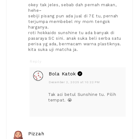
okey tak jeles, sebab dah pernah makan,
hehe~
sebiji pisang pun ada jual di 7E tu, pernah
terjumpa membebel my mom tengok
harganya.
roti hokkaido sunshine tu ada banyak di
pasaraya SC sini. anak suka beli serba satu
perisa yg ada, bermacam warna plastiknya.
kita suka uji matcha ja.
Reply
Bola Katok
December 2, 2025 at 10:22 PM
Tak aci betul Sunshine tu. Pilih
tempat. 😭
Pizzah