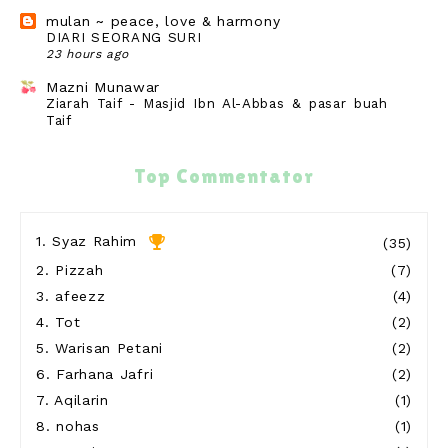
mulan ~ peace, love & harmony
DIARI SEORANG SURI
23 hours ago
Mazni Munawar
Ziarah Taif - Masjid Ibn Al-Abbas & pasar buah
Taif
23 hours ago
wife to @ jalan rebung
Top Commentator
Lepak Rumah Nenek Makan²
23 hours ago
Show All
1.
Syaz Rahim
(35)
2.
Pizzah
(7)
3.
afeezz
(4)
4.
Tot
(2)
5.
Warisan Petani
(2)
6.
Farhana Jafri
(2)
7.
Aqilarin
(1)
8.
nohas
(1)