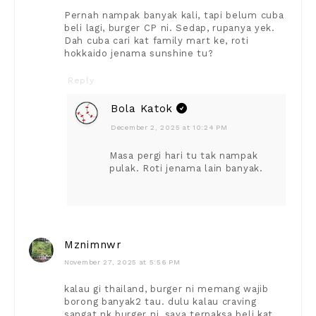
Pernah nampak banyak kali, tapi belum cuba
beli lagi, burger CP ni. Sedap, rupanya yek.
Dah cuba cari kat family mart ke, roti
hokkaido jenama sunshine tu?
Reply
Bola Katok
December 2, 2025 at 10:24 PM
Masa pergi hari tu tak nampak
pulak. Roti jenama lain banyak.
Mznimnwr
November 27, 2025 at 5:56 PM
kalau gi thailand, burger ni memang wajib
borong banyak2 tau. dulu kalau craving
sangat nk burger ni, saya terpaksa beli kat