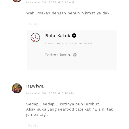
November 29, 2025 at 5:45 AM
Wah..makan dengan penuh nikmat ya dek..
Reply
Bola Katok
December 2, 2025 at 10:25 PM
Terima kasih. 😃
Rawiwa
November 30, 2025 at 8:10 AM
Sedap...sedap... rotinya pun lembut.
Akak suka yang seafood tapi kat 7E sini tak
jumpa lagi.
Reply