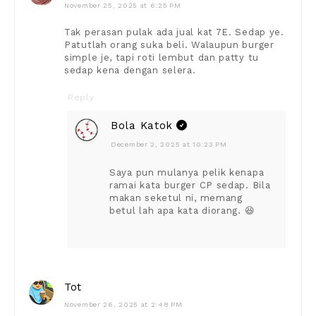
November 25, 2025 at 6:25 PM
Tak perasan pulak ada jual kat 7E. Sedap ye.
Patutlah orang suka beli. Walaupun burger
simple je, tapi roti lembut dan patty tu
sedap kena dengan selera.
Reply
Bola Katok
December 2, 2025 at 10:23 PM
Saya pun mulanya pelik kenapa
ramai kata burger CP sedap. Bila
makan seketul ni, memang
betul lah apa kata diorang. 😆
Tot
November 26, 2025 at 2:48 PM