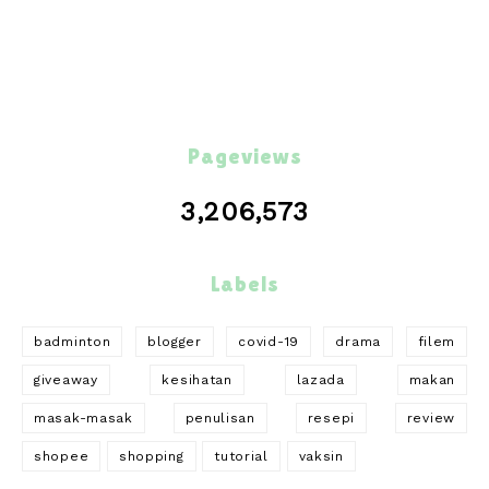
Pageviews
3,206,573
Labels
badminton
blogger
covid-19
drama
filem
giveaway
kesihatan
lazada
makan
masak-masak
penulisan
resepi
review
shopee
shopping
tutorial
vaksin