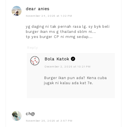
dear anies
November 24, 2025 at 1:32 PM
yg daging ni tak pernah rasa lg. sy byk beli
burger ikan ms g thailand sblm ni...
tp yes burger CP ni mmg sedap...
Reply
Bola Katok
December 2, 2025 at 10:21 PM
Burger ikan pun ada? Kena cuba
jugak ni kalau ada kat 7e.
ch@
November 25, 2025 at 3:57 PM