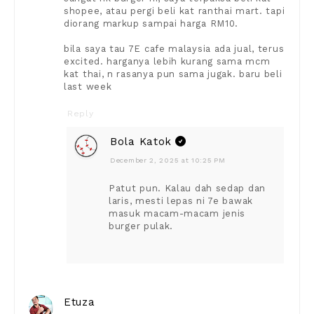
shopee, atau pergi beli kat ranthai mart. tapi
diorang markup sampai harga RM10.
bila saya tau 7E cafe malaysia ada jual, terus
excited. harganya lebih kurang sama mcm
kat thai, n rasanya pun sama jugak. baru beli
last week
Reply
Bola Katok
December 2, 2025 at 10:25 PM
Patut pun. Kalau dah sedap dan
laris, mesti lepas ni 7e bawak
masuk macam-macam jenis
burger pulak.
Etuza