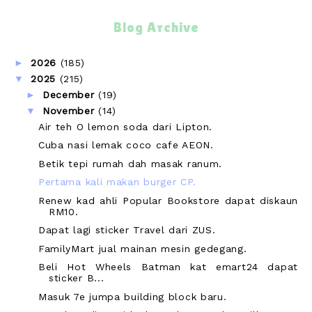
Blog Archive
►
2026
(185)
▼
2025
(215)
►
December
(19)
▼
November
(14)
Air teh O lemon soda dari Lipton.
Cuba nasi lemak coco cafe AEON.
Betik tepi rumah dah masak ranum.
Pertama kali makan burger CP.
Renew kad ahli Popular Bookstore dapat diskaun
RM10.
Dapat lagi sticker Travel dari ZUS.
FamilyMart jual mainan mesin gedegang.
Beli Hot Wheels Batman kat emart24 dapat
sticker B...
Masuk 7e jumpa building block baru.