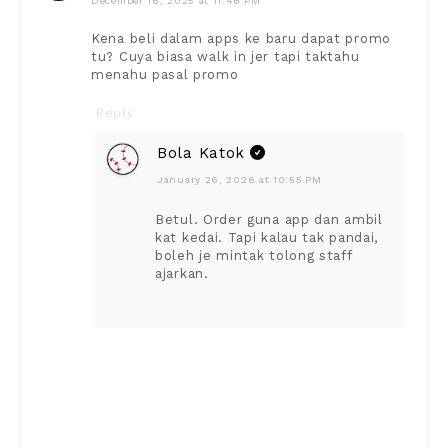
December 16, 2025 at 11:46 PM
Kena beli dalam apps ke baru dapat promo
tu? Cuya biasa walk in jer tapi taktahu
menahu pasal promo
Reply
Bola Katok
January 26, 2026 at 10:55 PM
Betul. Order guna app dan ambil
kat kedai. Tapi kalau tak pandai,
boleh je mintak tolong staff
ajarkan.