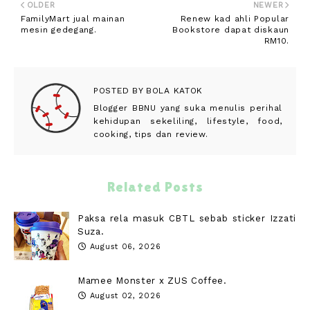
OLDER
NEWER
FamilyMart jual mainan
Renew kad ahli Popular
mesin gedegang.
Bookstore dapat diskaun
RM10.
POSTED BY
BOLA KATOK
Blogger BBNU yang suka menulis perihal
kehidupan sekeliling, lifestyle, food,
cooking, tips dan review.
Related Posts
Paksa rela masuk CBTL sebab sticker Izzati
Suza.
August 06, 2026
Mamee Monster x ZUS Coffee.
August 02, 2026