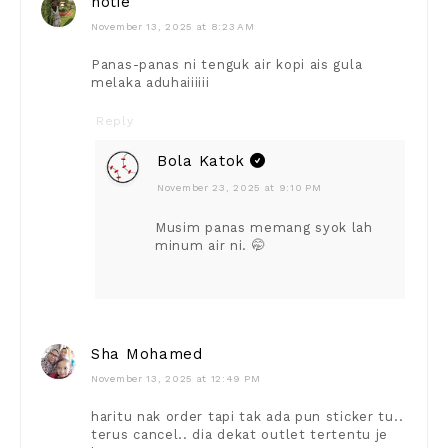
notie
November 13, 2025 at 8:23 AM
Panas-panas ni tenguk air kopi ais gula
melaka aduhaiiiiii
Reply
Bola Katok
November 23, 2025 at 9:10 PM
Musim panas memang syok lah
minum air ni. 🤭
Sha Mohamed
November 13, 2025 at 12:49 PM
haritu nak order tapi tak ada pun sticker tu..
terus cancel.. dia dekat outlet tertentu je