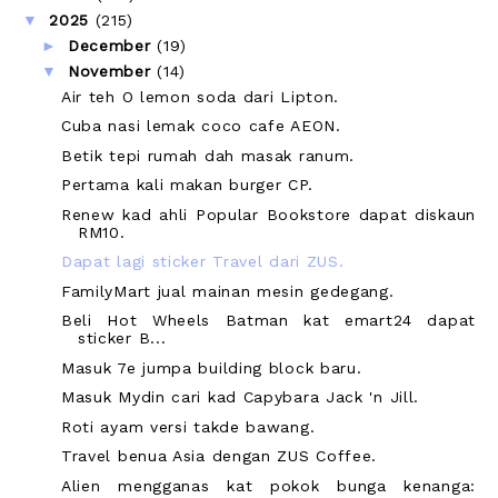
▼
2025
(215)
►
December
(19)
▼
November
(14)
Air teh O lemon soda dari Lipton.
Cuba nasi lemak coco cafe AEON.
Betik tepi rumah dah masak ranum.
Pertama kali makan burger CP.
Renew kad ahli Popular Bookstore dapat diskaun
RM10.
Dapat lagi sticker Travel dari ZUS.
FamilyMart jual mainan mesin gedegang.
Beli Hot Wheels Batman kat emart24 dapat
sticker B...
Masuk 7e jumpa building block baru.
Masuk Mydin cari kad Capybara Jack 'n Jill.
Roti ayam versi takde bawang.
Travel benua Asia dengan ZUS Coffee.
Alien mengganas kat pokok bunga kenanga: