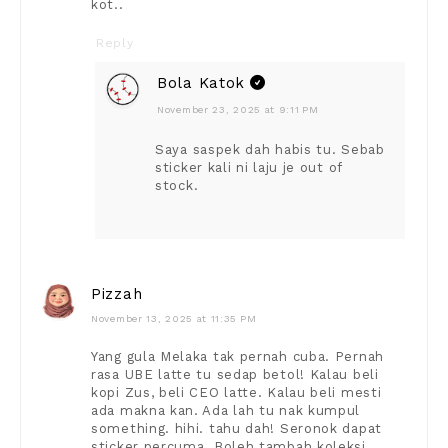
kot..
Reply
Bola Katok
November 23, 2025 at 9:11 PM
Saya saspek dah habis tu. Sebab
sticker kali ni laju je out of
stock.
Pizzah
November 13, 2025 at 11:35 PM
Yang gula Melaka tak pernah cuba. Pernah
rasa UBE latte tu sedap betol! Kalau beli
kopi Zus, beli CEO latte. Kalau beli mesti
ada makna kan. Ada lah tu nak kumpul
something. hihi. tahu dah! Seronok dapat
sticker percuma. Boleh tambah koleksi.