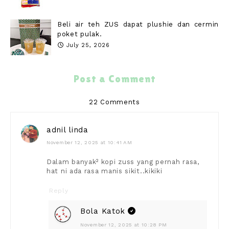
Beli air teh ZUS dapat plushie dan cermin
poket pulak.
July 25, 2026
Post a Comment
22 Comments
adnil linda
November 12, 2025 at 10:41 AM
Dalam banyak² kopi zuss yang pernah rasa,
hat ni ada rasa manis sikit..kikiki
Reply
Bola Katok
November 12, 2025 at 10:28 PM