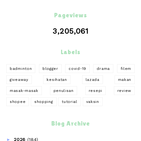
Pageviews
3,205,061
Labels
badminton
blogger
covid-19
drama
filem
giveaway
kesihatan
lazada
makan
masak-masak
penulisan
resepi
review
shopee
shopping
tutorial
vaksin
Blog Archive
►
2026
(184)