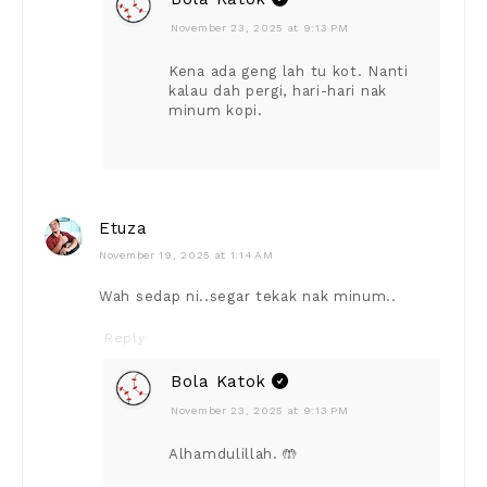
November 23, 2025 at 9:13 PM
Kena ada geng lah tu kot. Nanti
kalau dah pergi, hari-hari nak
minum kopi.
Etuza
November 19, 2025 at 1:14 AM
Wah sedap ni..segar tekak nak minum..
Reply
Bola Katok
November 23, 2025 at 9:13 PM
Alhamdulillah. 🤲