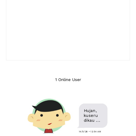
1 Online User
Hujan,
kuseru
dikau ...
14/5/26 • 12:54 AM