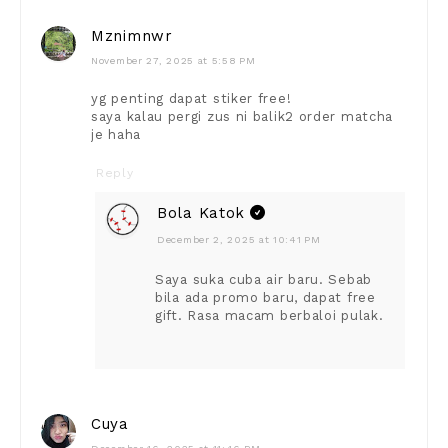
Mznimnwr
November 27, 2025 at 5:58 PM
yg penting dapat stiker free!
saya kalau pergi zus ni balik2 order matcha
je haha
Reply
Bola Katok
December 2, 2025 at 10:41 PM
Saya suka cuba air baru. Sebab
bila ada promo baru, dapat free
gift. Rasa macam berbaloi pulak.
Cuya