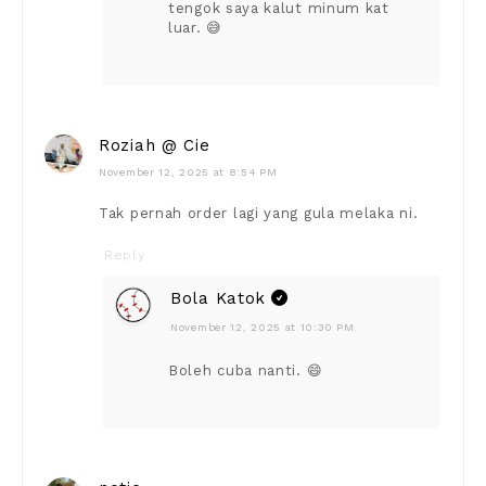
tengok saya kalut minum kat
luar. 😅
Roziah @ Cie
November 12, 2025 at 8:54 PM
Tak pernah order lagi yang gula melaka ni.
Reply
Bola Katok
November 12, 2025 at 10:30 PM
Boleh cuba nanti. 😄