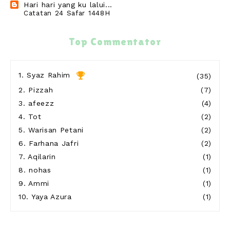
Hari hari yang ku lalui...
Catatan 24 Safar 1448H
21 hours ago
cikguzim
Top Commentator
Kos join event running 10km, Half dan Full
Marathon bukan kaleng2
21 hours ago
1.
Syaz Rahim
(35)
Show All
2.
Pizzah
(7)
3.
afeezz
(4)
4.
Tot
(2)
5.
Warisan Petani
(2)
6.
Farhana Jafri
(2)
7.
Aqilarin
(1)
8.
nohas
(1)
9.
Ammi
(1)
10.
Yaya Azura
(1)