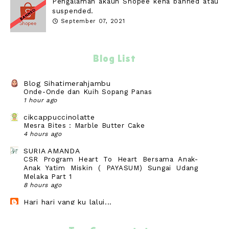
Pengalaman akaun Shopee kena banned atau
suspended.
September 07, 2021
Blog List
Blog Sihatimerahjambu
Onde-Onde dan Kuih Sopang Panas
1 hour ago
cikcappuccinolatte
Mesra Bites : Marble Butter Cake
4 hours ago
SURIA AMANDA
CSR Program Heart To Heart Bersama Anak-
Anak Yatim Miskin ( PAYASUM) Sungai Udang
Melaka Part 1
8 hours ago
Hari hari yang ku lalui...
Catatan 25 Safar 1448H
18 hours ago