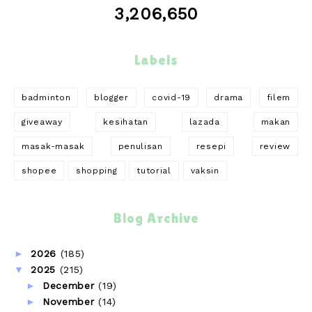
3,206,650
Labels
badminton
blogger
covid-19
drama
filem
giveaway
kesihatan
lazada
makan
masak-masak
penulisan
resepi
review
shopee
shopping
tutorial
vaksin
Blog Archive
►
2026
(185)
▼
2025
(215)
►
December
(19)
►
November
(14)