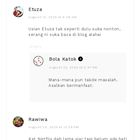
Etuza
August 13, 2025 at 6:06 AM
Usian Etuza tak seperti dulu suka nonton,
serang ni suka baca di blog alahai
Reply
Bola Katok
August 22, 2025 at 2:47 PM
Mana-mana pun takde masalah.
Asalkan bermanfaat.
Rawiwa
August 24, 2025 at 10:26 PM
Kat Netflix dah lama siar tapi belum ada hati