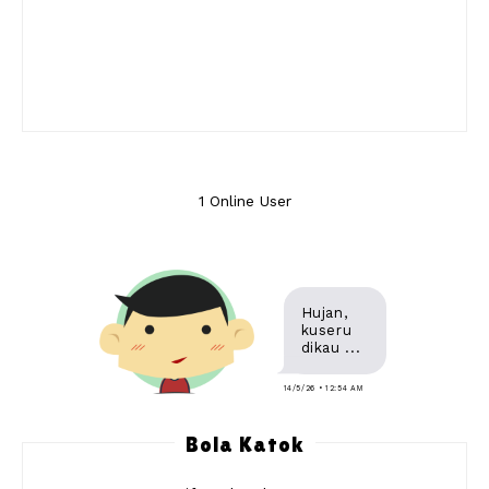
1 Online User
Hujan,
kuseru
dikau ...
14/5/26 • 12:54 AM
Bola Katok