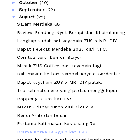
►
October
(20)
►
September
(22)
▼
August
(22)
Salam Merdeka 68.
Review Rendang Nyet Berapi dari Khairulaming.
Lengkap sudah set keychain ZUS x MR. DIY.
Dapat Pelekat Merdeka 2025 dari KFC.
Corntoz versi Demon Slayer.
Masuk ZUS Coffee cari keychain lagi.
Dah makan ke ban Sambal Royale Gardenia?
Dapat keychain ZUS x MR. DIY pulak.
Tuai cili habanero yang pedas menggelupur.
Roppongi Class kat TV9.
Makan CrispyKrunch dari Cloud 9.
Bendi Arab dah besar.
Pertama kali makan kek pisang 7e.
Drama Korea 18 Again kat TV3.