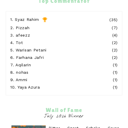
Top Commentator
mulan ~ peace, love & harmony
DIARI SEORANG SURI
1 day ago
1.
Syaz Rahim
(35)
Show All
2.
Pizzah
(7)
3.
afeezz
(4)
4.
Tot
(2)
5.
Warisan Petani
(2)
6.
Farhana Jafri
(2)
7.
Aqilarin
(1)
8.
nohas
(1)
9.
Ammi
(1)
10.
Yaya Azura
(1)
Wall of Fame