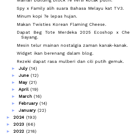
Mainan building block 7e versi kotak putih.
Spy x Family alih suara Bahasa Melayu kat TV3.
Minum kopi 7e lepas hujan.
Makan Twisties Korean Flaming Cheese.
Dapat Beg Tote Merdeka 2025 Ecoshop x Che
Sayang.
Mesin telur mainan nostalgia zaman kanak-kanak.
Widget ikan berenang dalam blog.
Rezeki dapat rasa mulberi dan cili putih gemuk.
►
July
(14)
►
June
(12)
►
May
(21)
►
April
(19)
►
March
(16)
►
February
(14)
►
January
(22)
►
2024
(193)
►
2023
(66)
►
2022
(218)