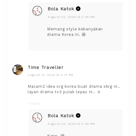
Bola Katok
August 22, 2025 at 2:46 PM
Memang style kebanyakan
drama Korea ni. 😆
Time Traveller
August 12, 2025 at 5:14 PM
Macam2 idea org korea buat drama skrg ni..
layan drama tv3 pulak lepas ni.. ☺️
Reply
Bola Katok
August 22, 2025 at 2:46 PM
Kann. 😅