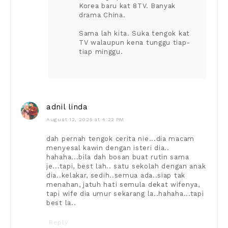
Korea baru kat 8TV. Banyak
drama China.
Sama lah kita. Suka tengok kat
TV walaupun kena tunggu tiap-
tiap minggu.
adnil linda
August 12, 2025 at 4:22 PM
dah pernah tengok cerita nie...dia macam
menyesal kawin dengan isteri dia..
hahaha...bila dah bosan buat rutin sama
je...tapi, best lah.. satu sekolah dengan anak
dia..kelakar, sedih..semua ada..siap tak
menahan, jatuh hati semula dekat wifenya,
tapi wife dia umur sekarang la..hahaha...tapi
best la..
Reply