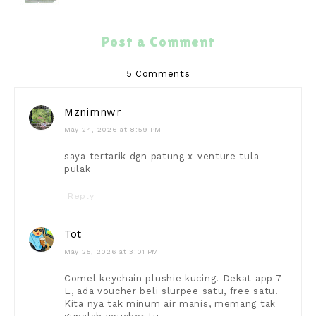
Post a Comment
5 Comments
Mznimnwr
May 24, 2026 at 8:59 PM
saya tertarik dgn patung x-venture tula
pulak
Reply
Tot
May 25, 2026 at 3:01 PM
Comel keychain plushie kucing. Dekat app 7-
E, ada voucher beli slurpee satu, free satu.
Kita nya tak minum air manis, memang tak