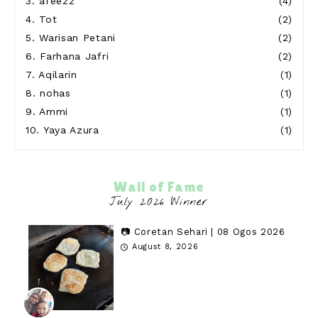
3.
afeezz
(4)
4.
Tot
(2)
5.
Warisan Petani
(2)
6.
Farhana Jafri
(2)
7.
Aqilarin
(1)
8.
nohas
(1)
9.
Ammi
(1)
10.
Yaya Azura
(1)
Wall of Fame
📷 Coretan Sehari | 08 Ogos 2026
August 8, 2026