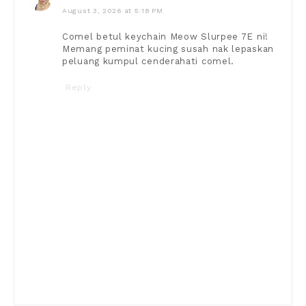
August 3, 2026 at 5:18 PM
Comel betul keychain Meow Slurpee 7E ni!
Memang peminat kucing susah nak lepaskan
peluang kumpul cenderahati comel.
Reply