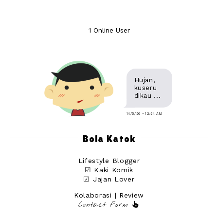
1 Online User
Hujan,
kuseru
dikau ...
14/5/26 • 12:54 AM
Bola Katok
Lifestyle Blogger
☑ Kaki Komik
☑ Jajan Lover
Kolaborasi | Review
Contact Form