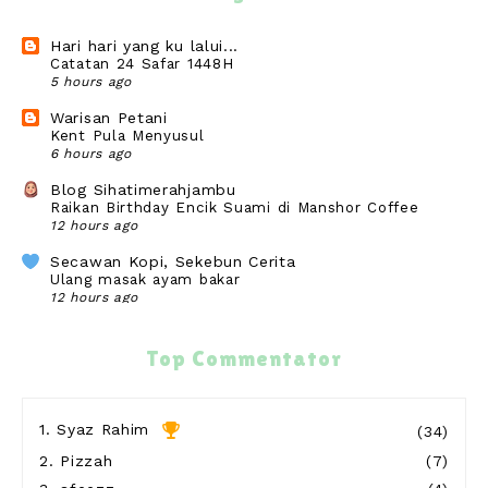
Hari hari yang ku lalui...
Catatan 24 Safar 1448H
5 hours ago
Warisan Petani
Kent Pula Menyusul
6 hours ago
Blog Sihatimerahjambu
Raikan Birthday Encik Suami di Manshor Coffee
12 hours ago
Secawan Kopi, Sekebun Cerita
Ulang masak ayam bakar
12 hours ago
mulan ~ peace, love & harmony
TRAVEL & TRAVEL
Top Commentator
13 hours ago
Show All
1.
Syaz Rahim
(34)
2.
Pizzah
(7)