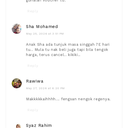
gunalah voucher tu.
Reply
Sha Mohamed
May 25, 2026 at 3:51 PM
Anak Sha ada tunjuk masa singgah 7E hari
tu.. Mula tu nak beli juga tapi bila tengok
harga, terus cancel.. kikiki..
Reply
Rawiwa
May 27, 2026 at 6:20 PM
Makkkkkaihhhh... fengsan nengok regenya.
Reply
Syaz Rahim