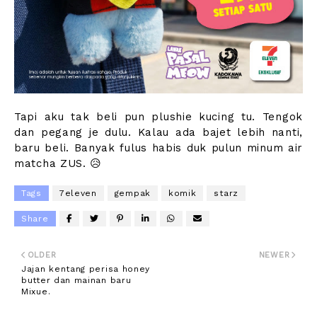
Tapi aku tak beli pun plushie kucing tu. Tengok
dan pegang je dulu. Kalau ada bajet lebih nanti,
baru beli. Banyak fulus habis duk pulun minum air
matcha ZUS. 😥
Tags
7eleven
gempak
komik
starz
Share
OLDER
NEWER
Jajan kentang perisa honey
butter dan mainan baru
Mixue.