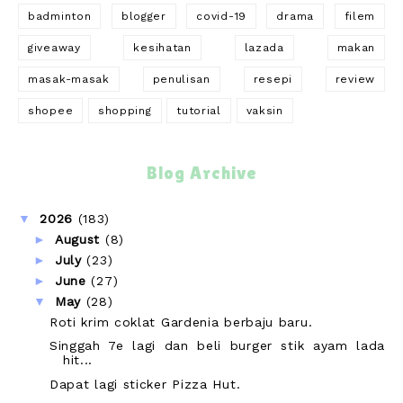
badminton
blogger
covid-19
drama
filem
giveaway
kesihatan
lazada
makan
masak-masak
penulisan
resepi
review
shopee
shopping
tutorial
vaksin
Blog Archive
▼
2026
(183)
►
August
(8)
►
July
(23)
►
June
(27)
▼
May
(28)
Roti krim coklat Gardenia berbaju baru.
Singgah 7e lagi dan beli burger stik ayam lada
hit...
Dapat lagi sticker Pizza Hut.