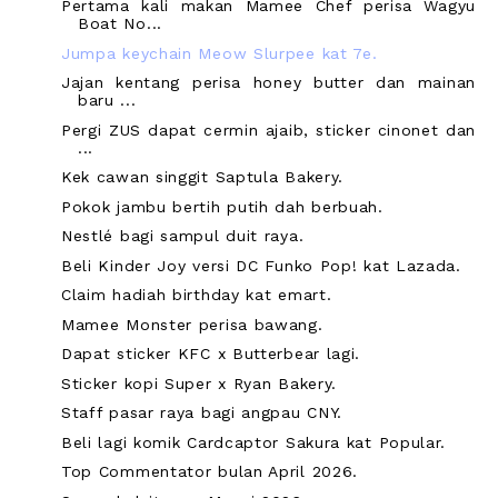
Pertama kali makan Mamee Chef perisa Wagyu
Boat No...
Jumpa keychain Meow Slurpee kat 7e.
Jajan kentang perisa honey butter dan mainan
baru ...
Pergi ZUS dapat cermin ajaib, sticker cinonet dan
...
Kek cawan singgit Saptula Bakery.
Pokok jambu bertih putih dah berbuah.
Nestlé bagi sampul duit raya.
Beli Kinder Joy versi DC Funko Pop! kat Lazada.
Claim hadiah birthday kat emart.
Mamee Monster perisa bawang.
Dapat sticker KFC x Butterbear lagi.
Sticker kopi Super x Ryan Bakery.
Staff pasar raya bagi angpau CNY.
Beli lagi komik Cardcaptor Sakura kat Popular.
Top Commentator bulan April 2026.