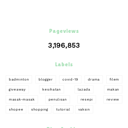
Pageviews
3,196,853
Labels
badminton
blogger
covid-19
drama
filem
giveaway
kesihatan
lazada
makan
masak-masak
penulisan
resepi
review
shopee
shopping
tutorial
vaksin