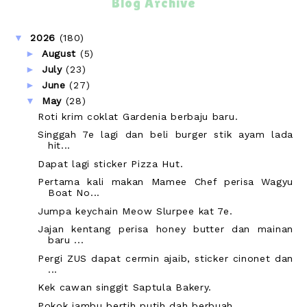
Blog Archive
▼
2026
(180)
►
August
(5)
►
July
(23)
►
June
(27)
▼
May
(28)
Roti krim coklat Gardenia berbaju baru.
Singgah 7e lagi dan beli burger stik ayam lada
hit...
Dapat lagi sticker Pizza Hut.
Pertama kali makan Mamee Chef perisa Wagyu
Boat No...
Jumpa keychain Meow Slurpee kat 7e.
Jajan kentang perisa honey butter dan mainan
baru ...
Pergi ZUS dapat cermin ajaib, sticker cinonet dan
...
Kek cawan singgit Saptula Bakery.
Pokok jambu bertih putih dah berbuah.