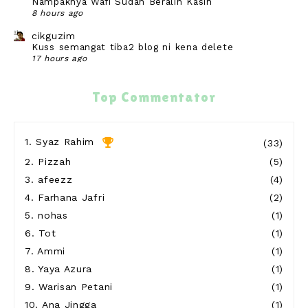
Nampaknya Wafi Sudah Beralih Kasih
8 hours ago
cikguzim
Kuss semangat tiba2 blog ni kena delete
17 hours ago
Secawan Kopi, Sekebun Cerita
Jumpa doktor gigi
Top Commentator
23 hours ago
Show All
1.
Syaz Rahim
(33)
2.
Pizzah
(5)
3.
afeezz
(4)
4.
Farhana Jafri
(2)
5.
nohas
(1)
6.
Tot
(1)
7.
Ammi
(1)
8.
Yaya Azura
(1)
9.
Warisan Petani
(1)
10.
Ana Jingga
(1)