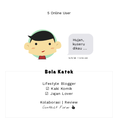
5 Online User
Hujan,
kuseru
dikau ...
14/5/26 • 12:54 AM
Bola Katok
Lifestyle Blogger
☑ Kaki Komik
☑ Jajan Lover
Kolaborasi | Review
Contact Form