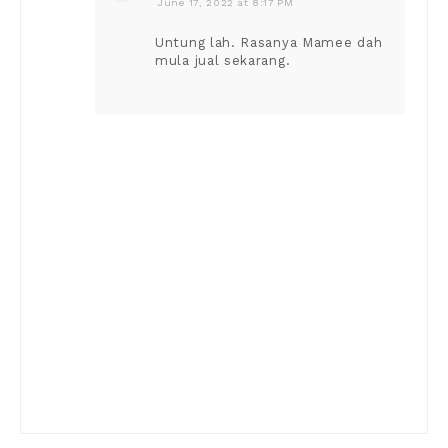
June 17, 2022 at 8:17 PM
Untung lah. Rasanya Mamee dah
mula jual sekarang.