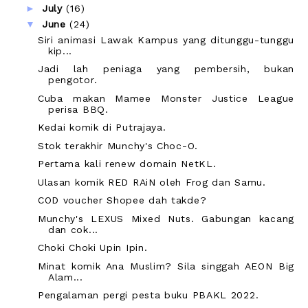
►
July
(16)
▼
June
(24)
Siri animasi Lawak Kampus yang ditunggu-tunggu
kip...
Jadi lah peniaga yang pembersih, bukan
pengotor.
Cuba makan Mamee Monster Justice League
perisa BBQ.
Kedai komik di Putrajaya.
Stok terakhir Munchy's Choc-O.
Pertama kali renew domain NetKL.
Ulasan komik RED RAiN oleh Frog dan Samu.
COD voucher Shopee dah takde?
Munchy's LEXUS Mixed Nuts. Gabungan kacang
dan cok...
Choki Choki Upin Ipin.
Minat komik Ana Muslim? Sila singgah AEON Big
Alam...
Pengalaman pergi pesta buku PBAKL 2022.