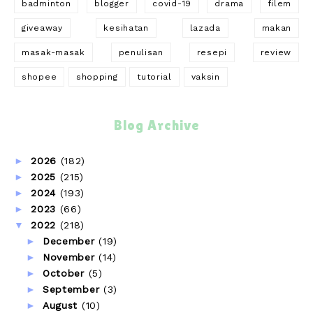
badminton
blogger
covid-19
drama
filem
giveaway
kesihatan
lazada
makan
masak-masak
penulisan
resepi
review
shopee
shopping
tutorial
vaksin
Blog Archive
►
2026
(182)
►
2025
(215)
►
2024
(193)
►
2023
(66)
▼
2022
(218)
►
December
(19)
►
November
(14)
►
October
(5)
►
September
(3)
►
August
(10)