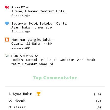
Anies♥You
Tiranë, Albania: Centrum Hotel
8 hours ago
Secawan Kopi, Sekebun Cerita
Ayam bakar homemade
8 hours ago
Hari hari yang ku lalui...
Catatan 22 Safar 1448H
9 hours ago
SURIA AMANDA
Hadiah Comel Ini Bakal Ceriakan Anak-Anak
Yatim Payasum Ahad Ini
11 hours ago
Blog Sihatimerahjambu
Top Commentator
Meremis di Pantai Teluk Kubor Port Dickson
12 hours ago
Show All
1.
Syaz Rahim
(34)
2.
Pizzah
(7)
3.
afeezz
(4)