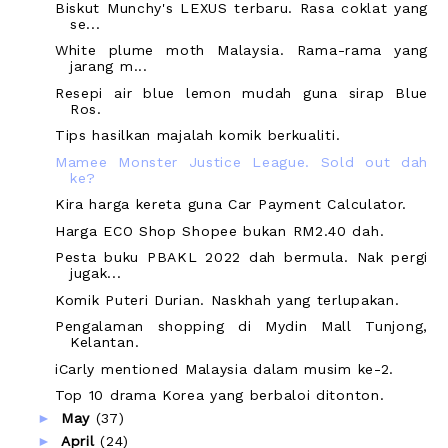
Biskut Munchy's LEXUS terbaru. Rasa coklat yang
se...
White plume moth Malaysia. Rama-rama yang
jarang m...
Resepi air blue lemon mudah guna sirap Blue
Ros.
Tips hasilkan majalah komik berkualiti.
Mamee Monster Justice League. Sold out dah
ke?
Kira harga kereta guna Car Payment Calculator.
Harga ECO Shop Shopee bukan RM2.40 dah.
Pesta buku PBAKL 2022 dah bermula. Nak pergi
jugak...
Komik Puteri Durian. Naskhah yang terlupakan.
Pengalaman shopping di Mydin Mall Tunjong,
Kelantan.
iCarly mentioned Malaysia dalam musim ke-2.
Top 10 drama Korea yang berbaloi ditonton.
►
May
(37)
►
April
(24)