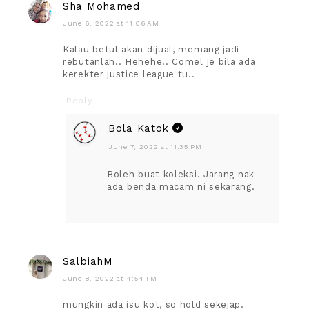
Sha Mohamed
June 6, 2022 at 11:06 AM
Kalau betul akan dijual, memang jadi
rebutanlah.. Hehehe.. Comel je bila ada
kerekter justice league tu..
Reply
Bola Katok
June 7, 2022 at 11:35 PM
Boleh buat koleksi. Jarang nak
ada benda macam ni sekarang.
SalbiahM
June 8, 2022 at 4:54 PM
mungkin ada isu kot, so hold sekejap.