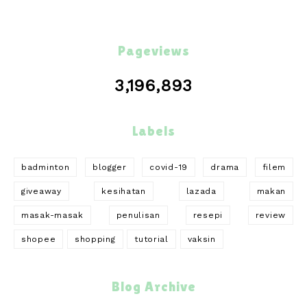
Pageviews
3,196,893
Labels
badminton
blogger
covid-19
drama
filem
giveaway
kesihatan
lazada
makan
masak-masak
penulisan
resepi
review
shopee
shopping
tutorial
vaksin
Blog Archive