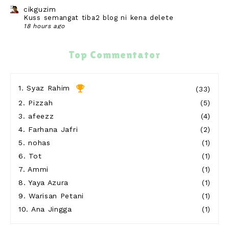
cikguzim
Kuss semangat tiba2 blog ni kena delete
18 hours ago
Secawan Kopi, Sekebun Cerita
Jumpa doktor gigi
Top Commentator
1 day ago
Show All
1.
Syaz Rahim
(33)
2.
Pizzah
(5)
3.
afeezz
(4)
4.
Farhana Jafri
(2)
5.
nohas
(1)
6.
Tot
(1)
7.
Ammi
(1)
8.
Yaya Azura
(1)
9.
Warisan Petani
(1)
10.
Ana Jingga
(1)