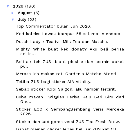
▼
2026
(180)
►
August
(5)
▼
July
(23)
Top Commentator bulan Jun 2026.
Kad koleksi Lawak Kampus 55 selamat mendarat.
Dutch Lady x Tealive Milk Tea dan Matcha.
Mighty White buat kek donat? Aku beli perisa
cokla...
Beli air teh ZUS dapat plushie dan cermin poket
pu...
Merasa lah makan roti Gardenia Matcha Midori.
Tetiba ZUS bagi sticker AIA Vitality.
Sebab sticker Kopi Saigon, aku hampir tercirit.
Cuba makan Twiggies Perisa Keju Beri Biru dari
Gar...
Sticker ECO x SembangSembang versi Merdeka
2026.
Sticker dan kad gores versi ZUS Tea Fresh Brew.
Dapat mainan clicker lepas beli air ZUS kat CU.