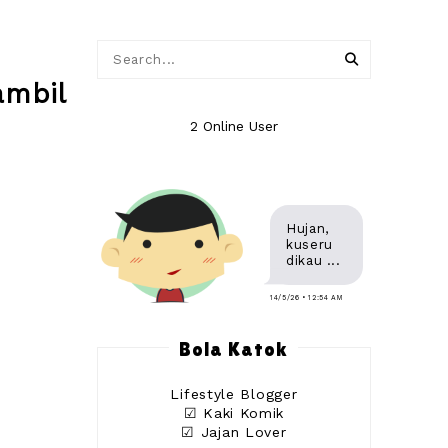
mbil
2 Online User
Hujan,
kuseru
dikau ...
14/5/26 • 12:54 AM
Bola Katok
Lifestyle Blogger
☑ Kaki Komik
☑ Jajan Lover