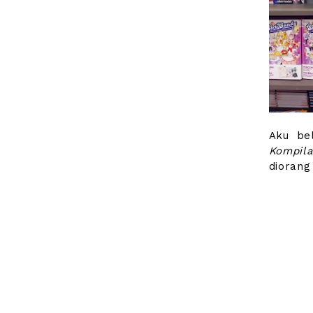
Aku be
Kompil
diorang