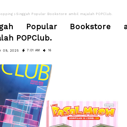
hopping
Singgah Popular Bookstore ambil majalah POPClub.
ggah Popular Bookstore a
lah POPClub.
7:01 AM
16
r 09, 2025