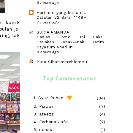
6 hours ago
Hari hari yang ku lalui...
Catatan 22 Safar 1448H
n komik
7 hours ago
ulan je,
SURIA AMANDA
ing, tak
Hadiah Comel Ini Bakal
Ceriakan Anak-Anak Yatim
Payasum Ahad Ini
9 hours ago
Blog Sihatimerahjambu
Meremis di Pantai Teluk Kubor
Port Dickson
9 hours ago
Top Commentator
Warisan Petani
Buah Duku Johor
20 hours ago
1.
Syaz Rahim
(34)
2.
Pizzah
(7)
Show All
3.
afeezz
(4)
4.
Farhana Jafri
(2)
5.
nohas
(1)