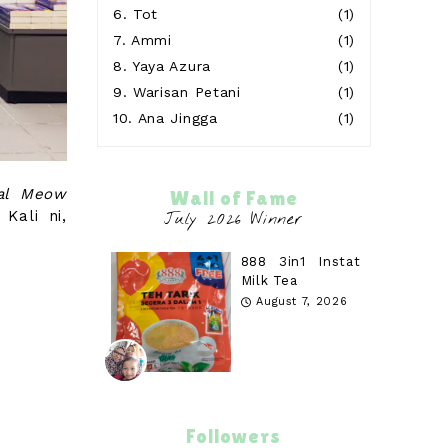
6.
Tot
(1)
7.
Ammi
(1)
8.
Yaya Azura
(1)
9.
Warisan Petani
(1)
10.
Ana Jingga
(1)
al Meow
Wall of Fame
Kali ni,
888 3in1 Instat
Milk Tea
August 7, 2026
Followers