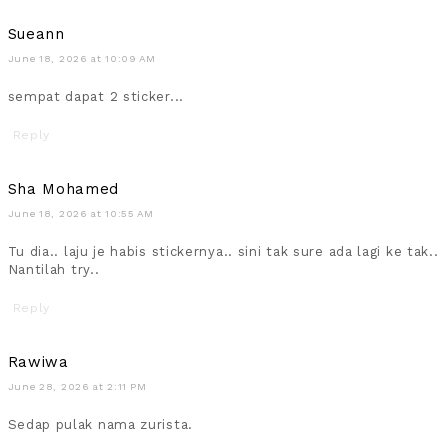
Sueann
June 18, 2026 at 10:09 AM
sempat dapat 2 sticker...
Reply
Sha Mohamed
June 18, 2026 at 10:55 AM
Tu dia.. laju je habis stickernya.. sini tak sure ada lagi ke tak..
Nantilah try..
Reply
Rawiwa
June 28, 2026 at 2:11 PM
Sedap pulak nama zurista.