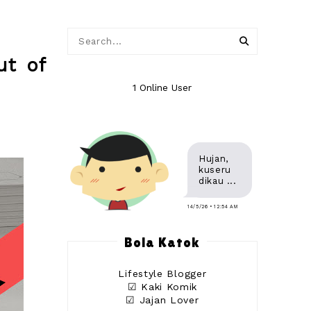
ut of
1 Online User
Hujan,
kuseru
dikau ...
14/5/26 • 12:54 AM
Bola Katok
Lifestyle Blogger
☑ Kaki Komik
☑ Jajan Lover