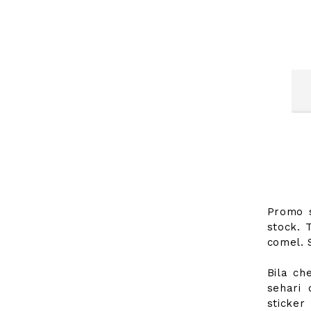
Promo s
stock. T
comel. 
Bila ch
sehari 
sticker