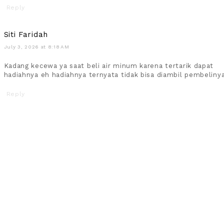
Reply
Siti Faridah
July 3, 2026 at 8:18 AM
Kadang kecewa ya saat beli air minum karena tertarik dapat
hadiahnya eh hadiahnya ternyata tidak bisa diambil pembelinya
Reply