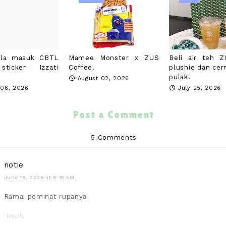
ela masuk CBTL
Mamee Monster x ZUS
Beli air teh 
ticker Izzati
Coffee.
plushie dan cer
pulak.
August 02, 2026
 06, 2026
July 25, 2026
Post a Comment
5 Comments
notie
June 18, 2026 at 8:15 AM
Ramai peminat rupanya
Reply