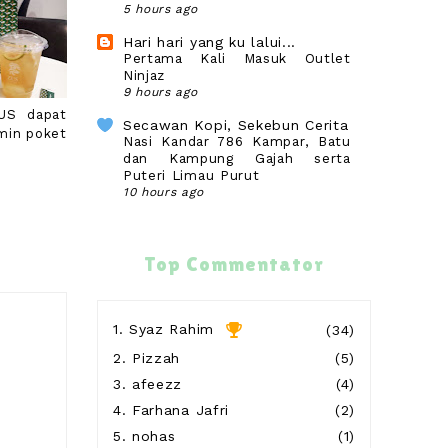
5 hours ago
Hari hari yang ku lalui...
Pertama Kali Masuk Outlet
Ninjaz
9 hours ago
ZUS dapat
Secawan Kopi, Sekebun Cerita
min poket
Nasi Kandar 786 Kampar, Batu
dan Kampung Gajah serta
Puteri Limau Purut
10 hours ago
Blog Sihatimerahjambu
Gagal Derma Darah
12 hours ago
Top Commentator
wife to @ jalan rebung
Nampaknya Wafi Sudah Beralih
Kasih
1.
Syaz Rahim
(34)
19 hours ago
2.
Pizzah
(5)
Show All
3.
afeezz
(4)
4.
Farhana Jafri
(2)
5.
nohas
(1)