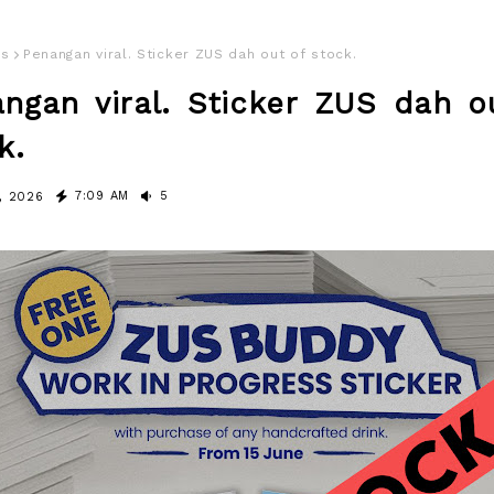
us
Penangan viral. Sticker ZUS dah out of stock.
ngan viral. Sticker ZUS dah o
k.
7:09 AM
5
7, 2026