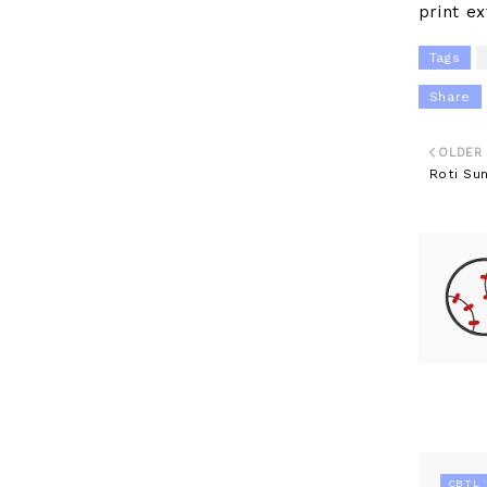
print ex
Tags
Share
OLDER
Roti Su
CBTL