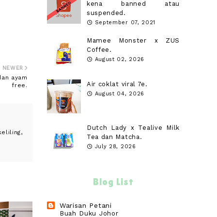
kena banned atau
suspended.
September 07, 2021
Mamee Monster x ZUS
Coffee.
August 02, 2026
NEWER
 dan ayam
Air coklat viral 7e.
free.
August 04, 2026
Dutch Lady x Tealive Milk
liling,
Tea dan Matcha.
July 28, 2026
Blog List
Warisan Petani
Buah Duku Johor