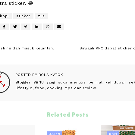
tra sticker. 😂
kopi
sticker
zus
nshine dah masuk Kelantan.
Singgah KFC dapat sticker
POSTED BY
BOLA KATOK
Blogger BBNU yang suka menulis perihal kehidupan seke
lifestyle, food, cooking, tips dan review.
Related Posts
JAJAN
KOPI