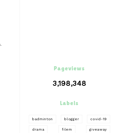
.
Pageviews
3,198,348
Labels
badminton
blogger
covid-19
drama
filem
giveaway