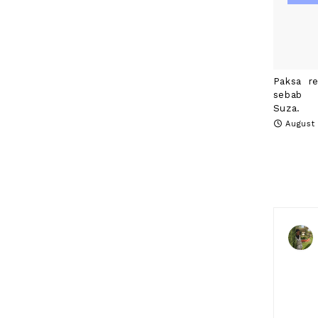
Paksa r
sebab s
Suza.
August