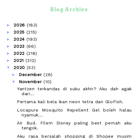
Blog Archive
►
2026
(183)
►
2025
(215)
►
2024
(193)
►
2023
(66)
►
2022
(218)
►
2021
(312)
▼
2020
(53)
►
December
(26)
▼
November
(10)
Yantzen terkandas di suku akhir? Aku dah agak
dari...
Pertama kali bela ikan neon tetra dan GloFish.
Locapure Mosquito Repellent Gel boleh halau
nyamuk...
Air Bud. Filem Disney paling best pernah aku
tengok.
Aku rasa bersalah shopping di Shopee musim