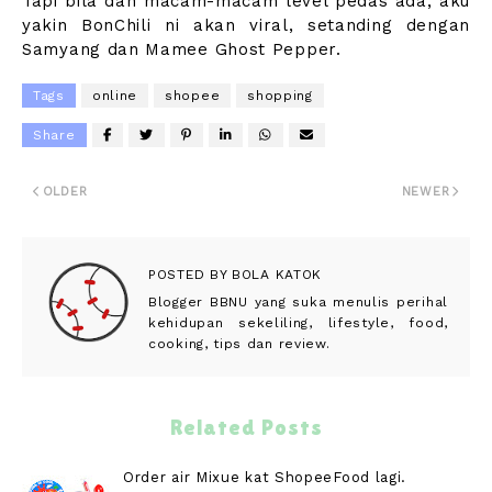
Tapi bila dah macam-macam level pedas ada, aku
yakin BonChili ni akan viral, setanding dengan
Samyang dan Mamee Ghost Pepper.
Tags
online
shopee
shopping
Share
OLDER
NEWER
POSTED BY
BOLA KATOK
Blogger BBNU yang suka menulis perihal
kehidupan sekeliling, lifestyle, food,
cooking, tips dan review.
Related Posts
Order air Mixue kat ShopeeFood lagi.