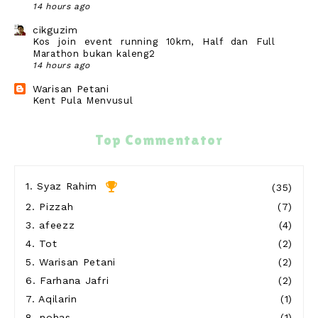
14 hours ago
cikguzim
Kos join event running 10km, Half dan Full
Marathon bukan kaleng2
14 hours ago
Warisan Petani
Kent Pula Menyusul
15 hours ago
Secawan Kopi, Sekebun Cerita
Top Commentator
Ulang masak ayam bakar
21 hours ago
Show All
1.
Syaz Rahim
(35)
2.
Pizzah
(7)
3.
afeezz
(4)
4.
Tot
(2)
5.
Warisan Petani
(2)
6.
Farhana Jafri
(2)
7.
Aqilarin
(1)
8.
nohas
(1)