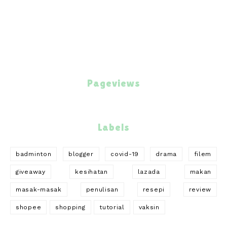
Pageviews
Labels
badminton
blogger
covid-19
drama
filem
giveaway
kesihatan
lazada
makan
masak-masak
penulisan
resepi
review
shopee
shopping
tutorial
vaksin