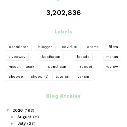
3,202,836
Labels
badminton
blogger
covid-19
drama
filem
giveaway
kesihatan
lazada
makan
masak-masak
penulisan
resepi
review
shopee
shopping
tutorial
vaksin
Blog Archive
▼
2026
(183)
►
August
(8)
►
July
(23)