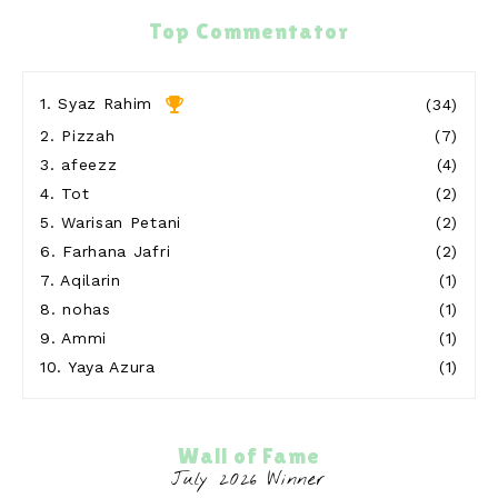
Sunah Sakura
Beli Buah Dekat Fruitbox Cyberjaya
Top Commentator
21 hours ago
Show All
1.
Syaz Rahim
(34)
2.
Pizzah
(7)
3.
afeezz
(4)
4.
Tot
(2)
5.
Warisan Petani
(2)
6.
Farhana Jafri
(2)
7.
Aqilarin
(1)
8.
nohas
(1)
9.
Ammi
(1)
10.
Yaya Azura
(1)
Wall of Fame