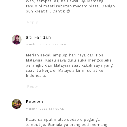
Wah, sempat lagi beli awal! 😂 Memang
tahun ni mesti rebutan macam biasa. Design
pun kreatif... Cantik 😍
Reply
Siti Faridah
March 1, 2026 at 12:01 AM
Meriah sekali amplop hari raya dari Pos
Malaysia. Kalau saya dulu suka mengkoleksi
perangko dari Malaysia saat kakak saya yang
saat itu kerja di Malaysia kirim surat ke
Indonesia.
Reply
Rawiwa
March 1, 2026 at 1:02 AM
Kalau sampul matte sedap dipegang..
lembut je. Gamaknya orang beli memang