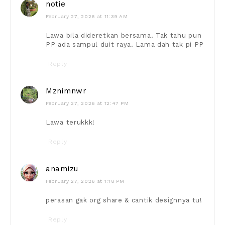
notie
February 27, 2026 at 11:39 AM
Lawa bila dideretkan bersama. Tak tahu pun
PP ada sampul duit raya. Lama dah tak pi PP
Reply
Mznimnwr
February 27, 2026 at 12:47 PM
Lawa terukkk!
Reply
anamizu
February 27, 2026 at 1:18 PM
perasan gak org share & cantik designnya tu!
Reply