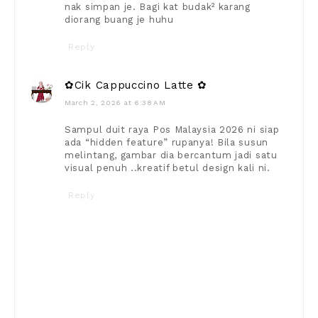
nak simpan je. Bagi kat budak² karang
diorang buang je huhu
Reply
✿Cik Cappuccino Latte ✿
March 2, 2026 at 6:38 AM
Sampul duit raya Pos Malaysia 2026 ni siap
ada “hidden feature” rupanya! Bila susun
melintang, gambar dia bercantum jadi satu
visual penuh ..kreatif betul design kali ni.
Reply