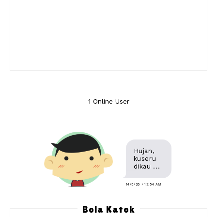
1 Online User
Hujan,
kuseru
dikau ...
14/5/26 • 12:54 AM
Bola Katok