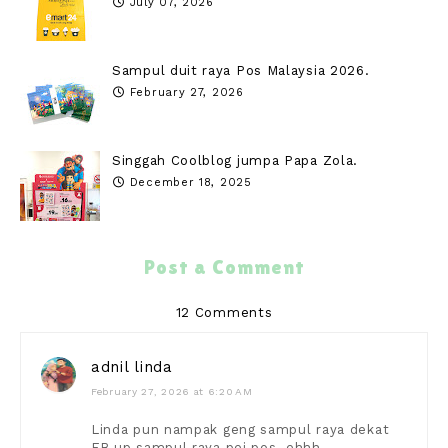
July 07, 2026
Sampul duit raya Pos Malaysia 2026.
February 27, 2026
Singgah Coolblog jumpa Papa Zola.
December 18, 2025
Post a Comment
12 Comments
adnil linda
February 27, 2026 at 6:20 AM
Linda pun nampak geng sampul raya dekat
FB up sampul raya pej pos..ehhh,