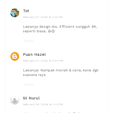
Tot
February 27, 2026 at 3:12 PM
Lawanya design dia. Efficient sungguh BK,
seperti biasa. 👍😊
Reply
Puan Hazel
February 27, 2026 at 5:54 PM
Lawanya! Nampak meriah & ceria, kena dgn
suasana raya
Reply
Sii Nurul
February 28, 2026 at 1:14 PM