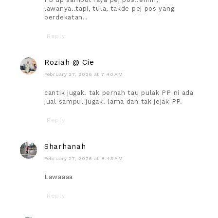
lawanya..tapi, tula, takde pej pos yang
berdekatan..
Reply
Roziah @ Cie
February 27, 2026 at 7:40 AM
cantik jugak. tak pernah tau pulak PP ni ada
jual sampul jugak. lama dah tak jejak PP.
Reply
Sharhanah
February 27, 2026 at 8:43 AM
Lawaaaa
Reply