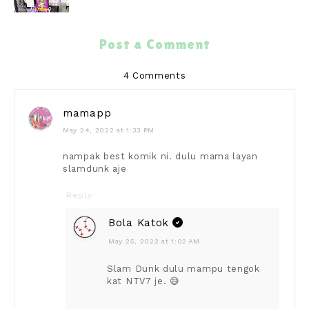
Post a Comment
4 Comments
mamapp
May 24, 2022 at 1:33 PM
nampak best komik ni. dulu mama layan
slamdunk aje
Reply
Bola Katok
May 25, 2022 at 1:02 AM
Slam Dunk dulu mampu tengok
kat NTV7 je. 😅