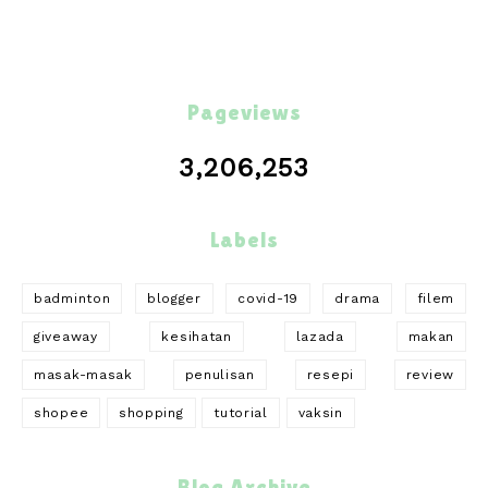
Pageviews
3,206,253
Labels
badminton
blogger
covid-19
drama
filem
giveaway
kesihatan
lazada
makan
masak-masak
penulisan
resepi
review
shopee
shopping
tutorial
vaksin
Blog Archive