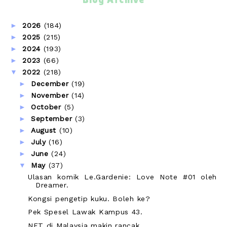
►
2026
(184)
►
2025
(215)
►
2024
(193)
►
2023
(66)
▼
2022
(218)
►
December
(19)
►
November
(14)
►
October
(5)
►
September
(3)
►
August
(10)
►
July
(16)
►
June
(24)
▼
May
(37)
Ulasan komik Le.Gardenie: Love Note #01 oleh
Dreamer.
Kongsi pengetip kuku. Boleh ke?
Pek Spesel Lawak Kampus 43.
NFT di Malaysia makin rancak.