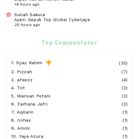
19 hours ago
Sunah Sakura
Ayam Gepuk Top Global Cyberjaya
20 hours ago
Blog Sihatimerahjambu
Ke Politeknik Sultan Azlan Shah & Taman Tasik
Top Commentator
YDP Slim River
20 hours ago
Show All
1.
Syaz Rahim
(35)
2.
Pizzah
(7)
3.
afeezz
(4)
4.
Tot
(2)
5.
Warisan Petani
(2)
6.
Farhana Jafri
(2)
7.
Aqilarin
(1)
8.
nohas
(1)
9.
Ammi
(1)
10.
Yaya Azura
(1)