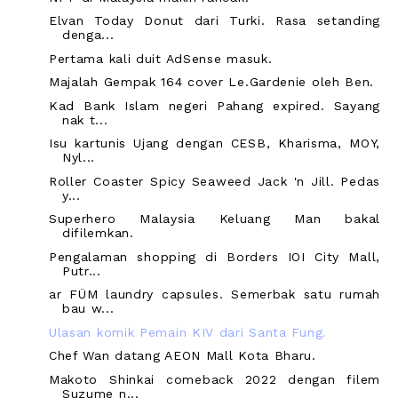
Elvan Today Donut dari Turki. Rasa setanding
denga...
Pertama kali duit AdSense masuk.
Majalah Gempak 164 cover Le.Gardenie oleh Ben.
Kad Bank Islam negeri Pahang expired. Sayang
nak t...
Isu kartunis Ujang dengan CESB, Kharisma, MOY,
Nyl...
Roller Coaster Spicy Seaweed Jack 'n Jill. Pedas
y...
Superhero Malaysia Keluang Man bakal
difilemkan.
Pengalaman shopping di Borders IOI City Mall,
Putr...
ar FÜM laundry capsules. Semerbak satu rumah
bau w...
Ulasan komik Pemain KIV dari Santa Fung.
Chef Wan datang AEON Mall Kota Bharu.
Makoto Shinkai comeback 2022 dengan filem
Suzume n...