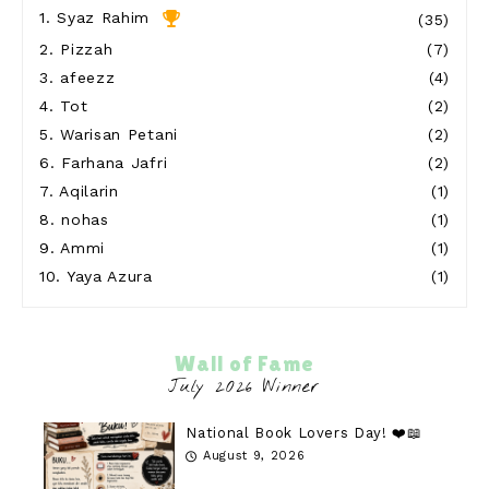
1.
Syaz Rahim
(35)
Show All
2.
Pizzah
(7)
3.
afeezz
(4)
4.
Tot
(2)
5.
Warisan Petani
(2)
6.
Farhana Jafri
(2)
7.
Aqilarin
(1)
8.
nohas
(1)
9.
Ammi
(1)
10.
Yaya Azura
(1)
Wall of Fame
National Book Lovers Day! ❤️📖
August 9, 2026