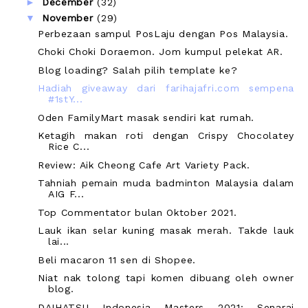
►
December
(32)
▼
November
(29)
Perbezaan sampul PosLaju dengan Pos Malaysia.
Choki Choki Doraemon. Jom kumpul pelekat AR.
Blog loading? Salah pilih template ke?
Hadiah giveaway dari farihajafri.com sempena
#1stY...
Oden FamilyMart masak sendiri kat rumah.
Ketagih makan roti dengan Crispy Chocolatey
Rice C...
Review: Aik Cheong Cafe Art Variety Pack.
Tahniah pemain muda badminton Malaysia dalam
AIG F...
Top Commentator bulan Oktober 2021.
Lauk ikan selar kuning masak merah. Takde lauk
lai...
Beli macaron 11 sen di Shopee.
Niat nak tolong tapi komen dibuang oleh owner
blog.
DAIHATSU Indonesia Masters 2021: Senarai