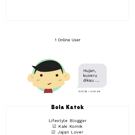
1 Online User
Hujan,
kuseru
dikau ...
14/5/26 • 12:54 AM
Bola Katok
Lifestyle Blogger
☑ Kaki Komik
☑ Jajan Lover