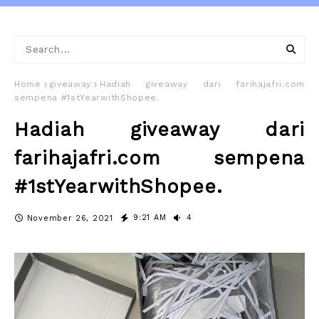
Home
giveaway
Hadiah giveaway dari farihajafri.com
sempena #1stYearwithShopee.
Hadiah giveaway dari
farihajafri.com sempena
#1stYearwithShopee.
9:21 AM
4
November 26, 2021