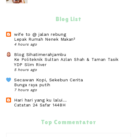
Blog List
wife to @ jalan rebung
Lepak Rumah Nenek Makan²
4 hours ago
Blog Sihatimerahjambu
Ke Politeknik Sultan Azlan Shah & Taman Tasik
YDP Slim River
5 hours ago
Secawan Kopi, Sekebun Cerita
Bunga raya putih
7 hours ago
Hari hari yang ku lalui...
Catatan 24 Safar 1448H
22 hours ago
cikguzim
Top Commentator
Kos join event running 10km, Half dan Full
Marathon bukan kaleng2
22 hours ago