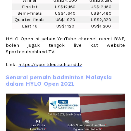
Winner
US$24,000
US$25,280
Finalist
US$12,160
US$12,160
Semi-finals
US$4,640
US$4,480
Quarter-finals
US$1,920
US$2,320
Last 16
US$1,120
US$1,200
HYLO Open ni selain YouTube channel rasmi BWF,
boleh jugak tengok live kat website
Sportdeutschland.TV.
Link:
https://sportdeutschland.tv
Senarai pemain badminton Malaysia
dalam HYLO Open 2021