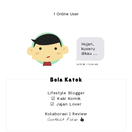
1 Online User
Hujan,
kuseru
dikau ...
14/5/26 • 12:54 AM
Bola Katok
Lifestyle Blogger
☑ Kaki Komik
☑ Jajan Lover
Kolaborasi | Review
Contact Form