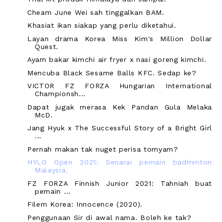
Cheam June Wei sah tinggalkan BAM.
Khasiat ikan siakap yang perlu diketahui.
Layan drama Korea Miss Kim's Million Dollar
Quest.
Ayam bakar kimchi air fryer x nasi goreng kimchi.
Mencuba Black Sesame Balls KFC. Sedap ke?
VICTOR FZ FORZA Hungarian International
Championsh...
Dapat jugak merasa Kek Pandan Gula Melaka
McD.
Jang Hyuk x The Successful Story of a Bright Girl
...
Pernah makan tak nuget perisa tomyam?
HYLO Open 2021: Senarai pemain badminton
Malaysia.
FZ FORZA Finnish Junior 2021: Tahniah buat
pemain ...
Filem Korea: Innocence (2020).
Penggunaan Sir di awal nama. Boleh ke tak?