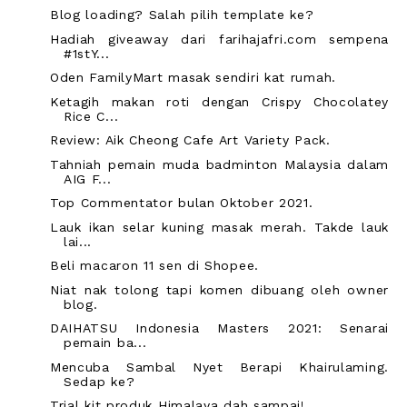
Blog loading? Salah pilih template ke?
Hadiah giveaway dari farihajafri.com sempena
#1stY...
Oden FamilyMart masak sendiri kat rumah.
Ketagih makan roti dengan Crispy Chocolatey
Rice C...
Review: Aik Cheong Cafe Art Variety Pack.
Tahniah pemain muda badminton Malaysia dalam
AIG F...
Top Commentator bulan Oktober 2021.
Lauk ikan selar kuning masak merah. Takde lauk
lai...
Beli macaron 11 sen di Shopee.
Niat nak tolong tapi komen dibuang oleh owner
blog.
DAIHATSU Indonesia Masters 2021: Senarai
pemain ba...
Mencuba Sambal Nyet Berapi Khairulaming.
Sedap ke?
Trial kit produk Himalaya dah sampai!