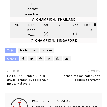
e
Taeratt
anachai
🏅
CHAMPION
:
THAILAND
MS
Loh
vs
Lee Zii
SGP
MAS
Kean
Jia
(2)
(1)
Yew
🏅
CHAMPION
:
SINGAPORE
Tags
badminton
sukan
Share
OLDER
NEWER
FZ FORZA Finnish Junior
Pernah makan tak nuget
2021: Tahniah buat pemain
perisa tomyam?
muda Malaysia!
POSTED BY
BOLA KATOK
Blogger BBNU yang suka menulis perihal