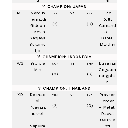
a
hi
🏅
CHAMPION
:
JAPAN
MD
Marcus
vs
Leo
INA
INA
Fernaldi
Rolly
(2)
(0)
Gideon
Carnand
- Kevin
o -
Sanjaya
Daniel
Sukamu
Marthin
ljo
🏅
CHAMPION
:
INDONESIA
WS
Yeo Jia
vs
Busanan
SGP
THA
Min
Ongbam
(0)
(2)
rungpha
n
🏅
CHAMPION
:
THAILAND
XD
Dechap
vs
Praveen
THA
INA
ol
Jordan
(2)
(0)
Puavara
- Melati
nukroh
Daeva
-
Oktavia
Sapsire
nti