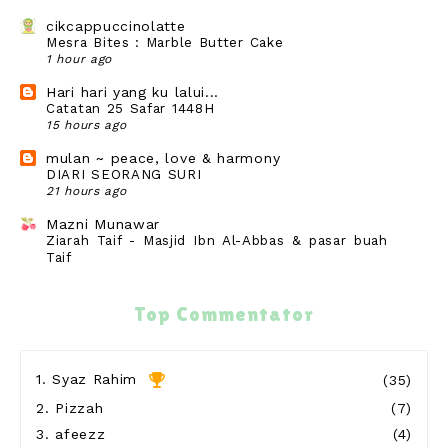
cikcappuccinolatte
Mesra Bites : Marble Butter Cake
1 hour ago
Hari hari yang ku lalui...
Catatan 25 Safar 1448H
15 hours ago
mulan ~ peace, love & harmony
DIARI SEORANG SURI
21 hours ago
Mazni Munawar
Ziarah Taif - Masjid Ibn Al-Abbas & pasar buah
Taif
22 hours ago
wife to @ jalan rebung
Top Commentator
Lepak Rumah Nenek Makan²
22 hours ago
Show All
1.
Syaz Rahim
(35)
2.
Pizzah
(7)
3.
afeezz
(4)