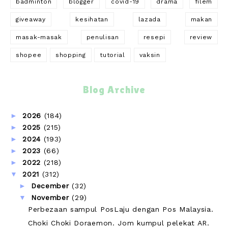
badminton
blogger
covid-19
drama
filem
giveaway
kesihatan
lazada
makan
masak-masak
penulisan
resepi
review
shopee
shopping
tutorial
vaksin
Blog Archive
►
2026
(184)
►
2025
(215)
►
2024
(193)
►
2023
(66)
►
2022
(218)
▼
2021
(312)
►
December
(32)
▼
November
(29)
Perbezaan sampul PosLaju dengan Pos Malaysia.
Choki Choki Doraemon. Jom kumpul pelekat AR.