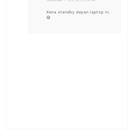
November 7, 2021 at 10:28 PM
Kena standby depan laptop ni.
😅