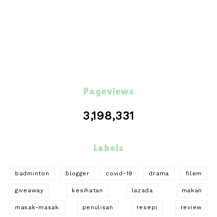
Pageviews
3,198,331
Labels
badminton
blogger
covid-19
drama
filem
giveaway
kesihatan
lazada
makan
masak-masak
penulisan
resepi
review