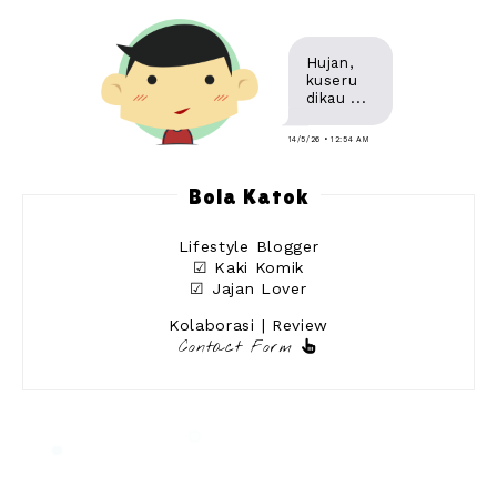
Hujan,
kuseru
dikau ...
14/5/26 • 12:54 AM
Bola Katok
Lifestyle Blogger
☑ Kaki Komik
☑ Jajan Lover
Kolaborasi | Review
Contact Form