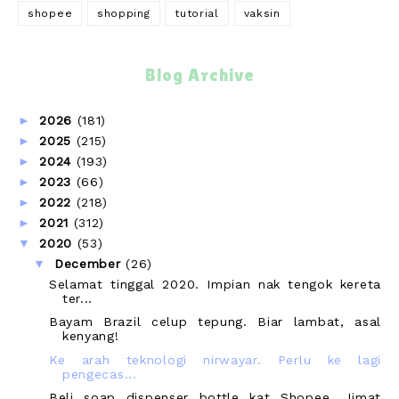
shopee
shopping
tutorial
vaksin
Blog Archive
►
2026
(181)
►
2025
(215)
►
2024
(193)
►
2023
(66)
►
2022
(218)
►
2021
(312)
▼
2020
(53)
▼
December
(26)
Selamat tinggal 2020. Impian nak tengok kereta
ter...
Bayam Brazil celup tepung. Biar lambat, asal
kenyang!
Ke arah teknologi nirwayar. Perlu ke lagi
pengecas...
Beli soap dispenser bottle kat Shopee. Jimat