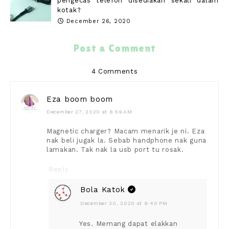
pengecas telefon disediakan sekali dalam
kotak?
December 26, 2020
Post a Comment
4 Comments
Eza boom boom
December 27, 2020 at 6:59 AM
Magnetic charger? Macam menarik je ni. Eza
nak beli jugak la. Sebab handphone nak guna
lamakan. Tak nak la usb port tu rosak.
Reply
Bola Katok
December 30, 2020 at 9:40 PM
Yes. Memang dapat elakkan