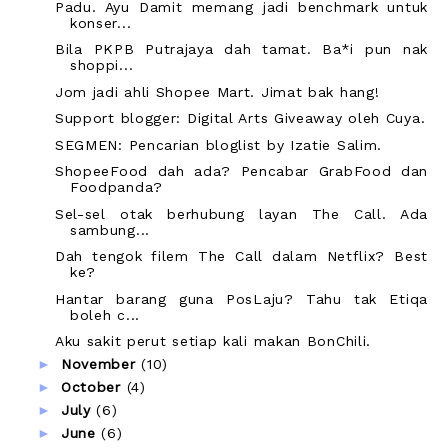
Padu. Ayu Damit memang jadi benchmark untuk
konser...
Bila PKPB Putrajaya dah tamat. Ba*i pun nak
shoppi...
Jom jadi ahli Shopee Mart. Jimat bak hang!
Support blogger: Digital Arts Giveaway oleh Cuya.
SEGMEN: Pencarian bloglist by Izatie Salim.
ShopeeFood dah ada? Pencabar GrabFood dan
Foodpanda?
Sel-sel otak berhubung layan The Call. Ada
sambung...
Dah tengok filem The Call dalam Netflix? Best
ke?
Hantar barang guna PosLaju? Tahu tak Etiqa
boleh c...
Aku sakit perut setiap kali makan BonChili.
►
November
(10)
►
October
(4)
►
July
(6)
►
June
(6)