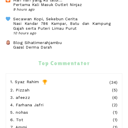
Pertama Kali Masuk Outlet Ninjaz
9 hours ago
Secawan Kopi, Sekebun Cerita
Nasi Kandar 786 Kampar, Batu dan Kampung
Gajah serta Puteri Limau Purut
10 hours ago
Blog Sihatimerahjambu
Gagal Derma Darah
12 hours ago
wife to @ jalan rebung
Top Commentator
Nampaknya Wafi Sudah Beralih Kasih
19 hours ago
Show All
1.
Syaz Rahim
(34)
2.
Pizzah
(5)
3.
afeezz
(4)
4.
Farhana Jafri
(2)
5.
nohas
(1)
6.
Tot
(1)
7.
Ammi
(1)