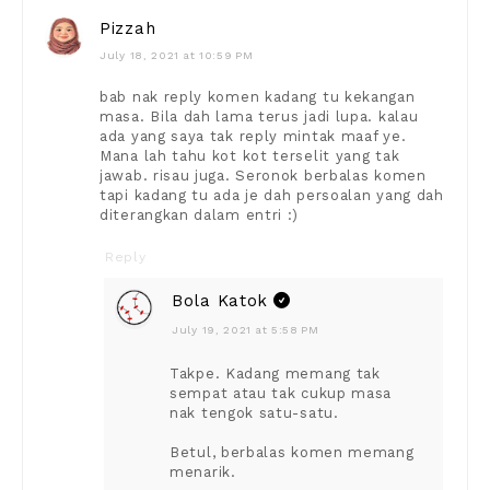
Pizzah
July 18, 2021 at 10:59 PM
bab nak reply komen kadang tu kekangan
masa. Bila dah lama terus jadi lupa. kalau
ada yang saya tak reply mintak maaf ye.
Mana lah tahu kot kot terselit yang tak
jawab. risau juga. Seronok berbalas komen
tapi kadang tu ada je dah persoalan yang dah
diterangkan dalam entri :)
Reply
Bola Katok
July 19, 2021 at 5:58 PM
Takpe. Kadang memang tak
sempat atau tak cukup masa
nak tengok satu-satu.
Betul, berbalas komen memang
menarik.