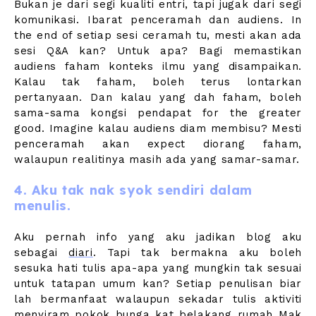
Bukan je dari segi kualiti entri, tapi jugak dari segi
komunikasi. Ibarat penceramah dan audiens. In
the end of setiap sesi ceramah tu, mesti akan ada
sesi Q&A kan? Untuk apa? Bagi memastikan
audiens faham konteks ilmu yang disampaikan.
Kalau tak faham, boleh terus lontarkan
pertanyaan. Dan kalau yang dah faham, boleh
sama-sama kongsi pendapat for the greater
good. Imagine kalau audiens diam membisu? Mesti
penceramah akan expect diorang faham,
walaupun realitinya masih ada yang samar-samar.
4. Aku tak nak syok sendiri dalam
menulis.
Aku pernah info yang aku jadikan blog aku
sebagai
diari
. Tapi tak bermakna aku boleh
sesuka hati tulis apa-apa yang mungkin tak sesuai
untuk tatapan umum kan? Setiap penulisan biar
lah bermanfaat walaupun sekadar tulis aktiviti
menyiram pokok bunga kat belakang rumah Mak