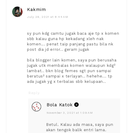
Kakmim
July 29, 2021 at 8:44 AM
sy pun kdg camtu jugak baca aje tp x komen
sbb kalau guna hp kekadang xleh nak
komen... penat taip panjang pastu bila nk
post dia jd error.. geram jugak
bila blogger lain komen, saya pun berusaha
jugak utk membalas komen walaupun kdg²
lambat.. bkn blog femes sgt pun sampai
beratus² sampai x terlayan.. hehehe... tp
ada jugak yg x terbalas sbb kelupaan..
Reply
Bola Katok
November 3, 2021 at 1:09 AM
Betul. Kalau ada masa, saya pun
akan tengok balik entri lama.