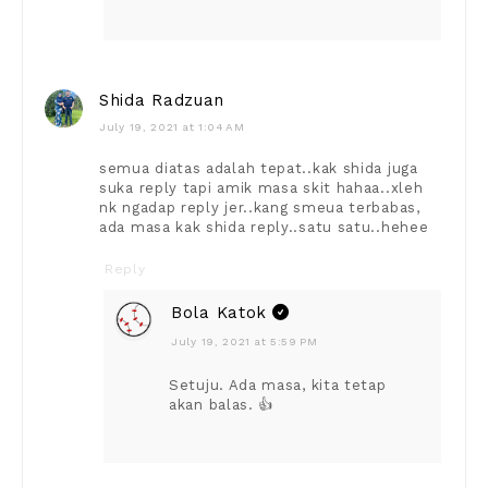
Shida Radzuan
July 19, 2021 at 1:04 AM
semua diatas adalah tepat..kak shida juga
suka reply tapi amik masa skit hahaa..xleh
nk ngadap reply jer..kang smeua terbabas,
ada masa kak shida reply..satu satu..hehee
Reply
Bola Katok
July 19, 2021 at 5:59 PM
Setuju. Ada masa, kita tetap
akan balas. 👍