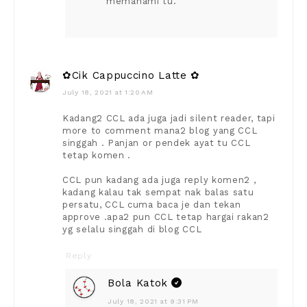
memahami tu.
✿Cik Cappuccino Latte ✿
July 18, 2021 at 1:20 AM
Kadang2 CCL ada juga jadi silent reader, tapi
more to comment mana2 blog yang CCL
singgah . Panjan or pendek ayat tu CCL
tetap komen .
CCL pun kadang ada juga reply komen2 ,
kadang kalau tak sempat nak balas satu
persatu, CCL cuma baca je dan tekan
approve .apa2 pun CCL tetap hargai rakan2
yg selalu singgah di blog CCL
Reply
Bola Katok
July 18, 2021 at 9:31 PM