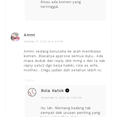
Risau ada komen yang
tertinggal.
Ammi
October 17, 2021 at 9:42 PM
Ammi sedang berusaha ke arah membalas
komen. Biasanya approve semua dulu.. Ada
masa duduk dan reply sbb mmg x dan la nak
reply satu2 dgn kerja hakiki, role as wife,
mother.. Cikgu jadian dah setahun lebih ni.
Reply
Bola Katok
November 3, 2021 at 1:09 AM
Itu lah. Memang kadang tak
sempat dek urusan penting yang