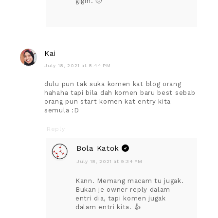
gigih. 🙂
Kai
July 18, 2021 at 8:44 PM
dulu pun tak suka komen kat blog orang
hahaha tapi bila dah komen baru best sebab
orang pun start komen kat entry kita
semula :D
Reply
Bola Katok
July 18, 2021 at 9:34 PM
Kann. Memang macam tu jugak.
Bukan je owner reply dalam
entri dia, tapi komen jugak
dalam entri kita. 👍