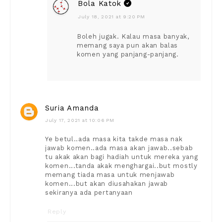
Bola Katok
July 18, 2021 at 9:20 PM
Boleh jugak. Kalau masa banyak,
memang saya pun akan balas
komen yang panjang-panjang.
Suria Amanda
July 17, 2021 at 10:06 PM
Ye betul..ada masa kita takde masa nak
jawab komen..ada masa akan jawab..sebab
tu akak akan bagi hadiah untuk mereka yang
komen...tanda akak menghargai..but mostly
memang tiada masa untuk menjawab
komen...but akan diusahakan jawab
sekiranya ada pertanyaan
Reply