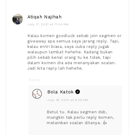
Atiqah Najihah
July 17, 2021 at 11:04 PM
Kalau komen goodluck sebab join segmen or
giveaway apa semua saya jarang reply. Tapi,
kalau entri biasa, saya cuba reply jugak
walaupun lambat hehehe. Kadang bukan
pilih sebab kenal orang tu ke tidak, tapi
dalam komen dia ada menanyakan soalan.
Jadi kita reply lah hehehe.
Reply
Bola Katok
July 18, 2021 at 9:25 PM
Betul tu. Kalau segmen dsb,
mungkin tak perlu reply komen,
melainkan soalan ditanya. 👍