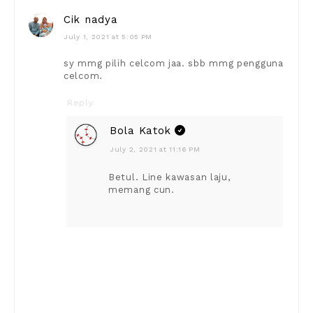
Cik nadya
July 1, 2021 at 5:05 PM
sy mmg pilih celcom jaa. sbb mmg pengguna
celcom.
Reply
Bola Katok
July 2, 2021 at 11:16 PM
Betul. Line kawasan laju,
memang cun.