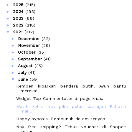
►
2025
(215)
►
2024
(193)
►
2023
(66)
►
2022
(218)
▼
2021
(312)
►
December
(32)
►
November
(29)
►
October
(35)
►
September
(41)
►
August
(35)
►
July
(41)
▼
June
(59)
Kempen kibarkan bendera putih. Ayuh bantu
mereka!
Widget Top Commentator di page khas.
Masih keliru nak pilih pelan Jaringan Prihatin
man...
Happy hypoxia. Pembunuh dalam senyap.
Nak free shipping? Tebus voucher di Shopee
setiap ...