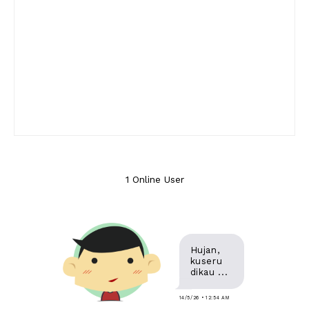
1 Online User
Hujan,
kuseru
dikau ...
14/5/26 • 12:54 AM