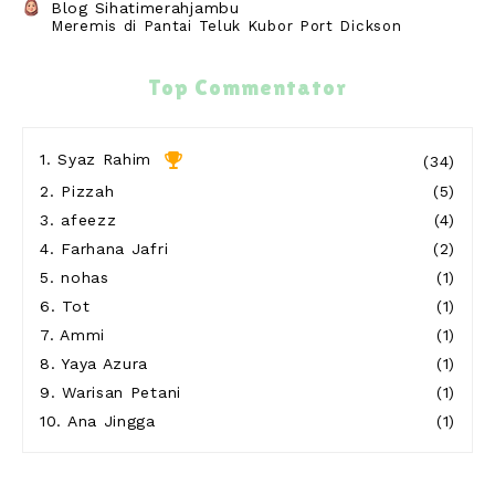
Blog Sihatimerahjambu
Meremis di Pantai Teluk Kubor Port Dickson
8 hours ago
Warisan Petani
Top Commentator
Buah Duku Johor
18 hours ago
Show All
1.
Syaz Rahim
(34)
2.
Pizzah
(5)
3.
afeezz
(4)
4.
Farhana Jafri
(2)
5.
nohas
(1)
6.
Tot
(1)
7.
Ammi
(1)
8.
Yaya Azura
(1)
9.
Warisan Petani
(1)
10.
Ana Jingga
(1)