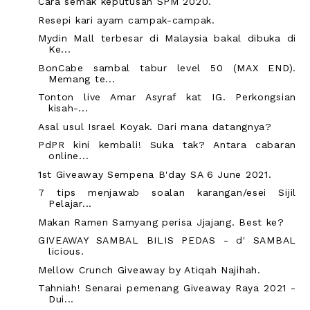
Cara semak keputusan SPM 2020.
Resepi kari ayam campak-campak.
Mydin Mall terbesar di Malaysia bakal dibuka di
Ke...
BonCabe sambal tabur level 50 (MAX END).
Memang te...
Tonton live Amar Asyraf kat IG. Perkongsian
kisah-...
Asal usul Israel Koyak. Dari mana datangnya?
PdPR kini kembali! Suka tak? Antara cabaran
online...
1st Giveaway Sempena B'day SA 6 June 2021.
7 tips menjawab soalan karangan/esei Sijil
Pelajar...
Makan Ramen Samyang perisa Jjajang. Best ke?
GIVEAWAY SAMBAL BILIS PEDAS - d' SAMBAL
licious.
Mellow Crunch Giveaway by Atiqah Najihah.
Tahniah! Senarai pemenang Giveaway Raya 2021 -
Dui...