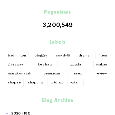
Pageviews
3,200,549
Labels
badminton
blogger
covid-19
drama
filem
giveaway
kesihatan
lazada
makan
masak-masak
penulisan
resepi
review
shopee
shopping
tutorial
vaksin
Blog Archive
►
2026
(181)