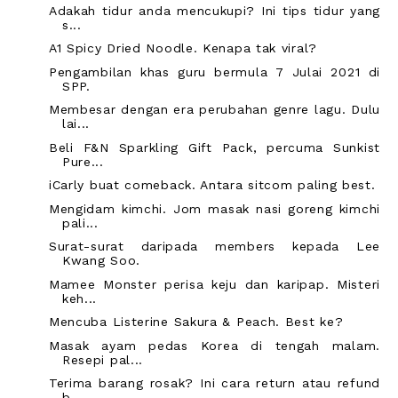
Adakah tidur anda mencukupi? Ini tips tidur yang
s...
A1 Spicy Dried Noodle. Kenapa tak viral?
Pengambilan khas guru bermula 7 Julai 2021 di
SPP.
Membesar dengan era perubahan genre lagu. Dulu
lai...
Beli F&N Sparkling Gift Pack, percuma Sunkist
Pure...
iCarly buat comeback. Antara sitcom paling best.
Mengidam kimchi. Jom masak nasi goreng kimchi
pali...
Surat-surat daripada members kepada Lee
Kwang Soo.
Mamee Monster perisa keju dan karipap. Misteri
keh...
Mencuba Listerine Sakura & Peach. Best ke?
Masak ayam pedas Korea di tengah malam.
Resepi pal...
Terima barang rosak? Ini cara return atau refund
b...